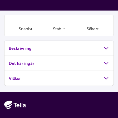
Snabbt
Stabilt
Säkert
Beskrivning
Det här ingår
Villkor