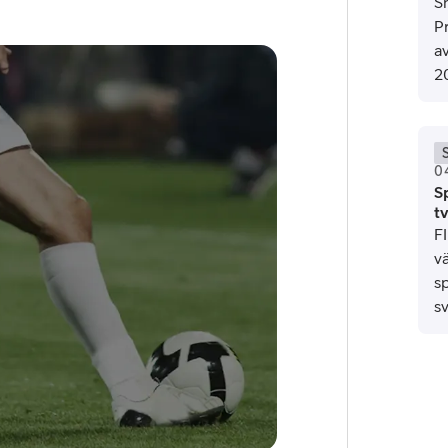
Sn
P
a
2
0
S
or
tv
F
plattor
v
s
attor
sv