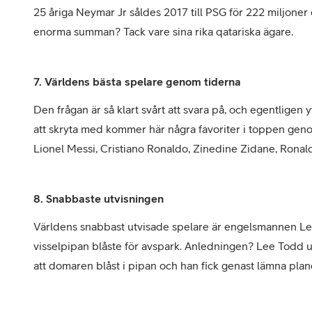
25 åriga Neymar Jr såldes 2017 till PSG för 222 miljone
enorma summan? Tack vare sina rika qatariska ägare.
7. Världens bästa spelare genom tiderna
Den frågan är så klart svårt att svara på, och egentligen y
att skryta med kommer här några favoriter i toppen gen
Lionel Messi, Cristiano Ronaldo, Zinedine Zidane, Ronal
8. Snabbaste utvisningen
Världens snabbast utvisade spelare är engelsmannen Lee 
visselpipan blåste för avspark. Anledningen? Lee Todd ut
att domaren blåst i pipan och han fick genast lämna plan