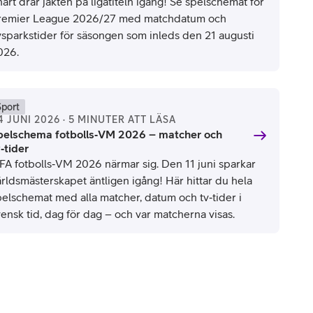
art drar jakten på ligatiteln igång! Se spelschemat för
remier League 2026/27 med matchdatum och
vsparkstider för säsongen som inleds den 21 augusti
026.
Sport
4 JUNI 2026 · 5 MINUTER ATT LÄSA
pelschema fotbolls‑VM 2026 – matcher och
‑tider
IFA fotbolls‑VM 2026 närmar sig. Den 11 juni sparkar
ärldsmästerskapet äntligen igång! Här hittar du hela
pelschemat med alla matcher, datum och tv‑tider i
ensk tid, dag för dag – och var matcherna visas.