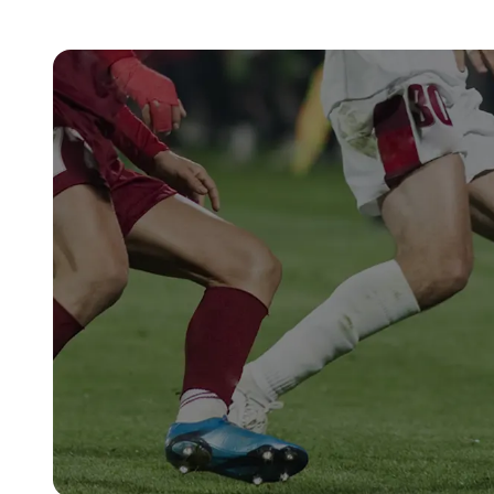
Billiga mobiltelefoner
Mobilskal
Laddare
Hörlurar
Smartwatches
Surfplatt
Apple Watch
4G/5G Surf
Samsung Galaxy Watch
Wifi Surfpl
Alla smartwatches
Tillbehör