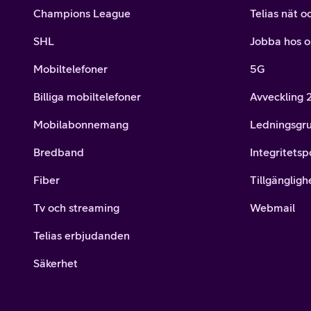
Champions League
Telias nät o
SHL
Jobba hos o
Mobiltelefoner
5G
Billiga mobiltelefoner
Avveckling
Mobilabonnemang
Ledningsgr
Bredband
Integritetsp
Fiber
Tillgängligh
Tv och streaming
Webmail
Telias erbjudanden
Säkerhet