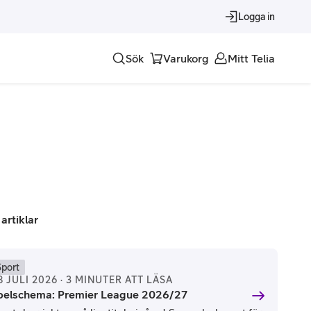
Logga in
Sök
Varukorg
Mitt Telia
Tjänster
Alla tjänster
Trygghet
Underhållning
 artiklar
Roaming – samtal och surf i utlandet
Sport
8 JULI 2026 · 3 MINUTER ATT LÄSA
pelschema: Premier League 2026/27