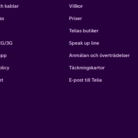
ch kablar
Villkor
ss
Priser
Telias butiker
 2G/3G
Speak up line
upp
Anmälan och överträdelser
olicy
Täckningskartor
et
E-post till Telia