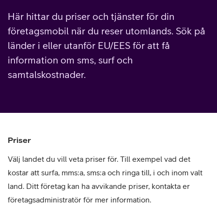
Här hittar du priser och tjänster för din
företagsmobil när du reser utomlands. Sök på
länder i eller utanför EU/EES för att få
information om sms, surf och
samtalskostnader.
Priser
Välj landet du vill veta priser för. Till exempel vad det
kostar att surfa, mms:a, sms:a och ringa till, i och inom valt
land. Ditt företag kan ha avvikande priser, kontakta er
företagsadministratör för mer information.