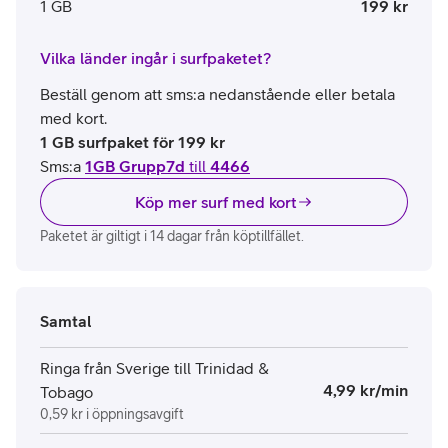
1 GB
199 kr
Vilka länder ingår i surfpaketet?
Beställ genom att sms:a nedanstående eller betala
med kort.
1 GB surfpaket för 199 kr
Sms:a
1GB Grupp7d
till
4466
Köp mer surf med kort
Paketet är giltigt i 14 dagar från köptillfället.
Samtal
Ringa från Sverige till Trinidad &
4,99 kr/min
Tobago
0,59 kr i öppningsavgift