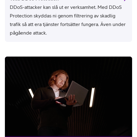
DDoS-attacker kan slå ut er verksamhet. Med DDoS
Protection skyddas ni genom filtrering av skadlig
trafik så att era tjänster fortsätter fungera. Även under
pågående attack.