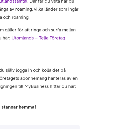
utlandssamtal
. Där får du veta när du
änga av roaming, vilka länder som ingår
ta och roaming.
 gäller för att ringa och surfa mellan
u här:
Utomlands – Telia Företag
 själv logga in och kolla det på
företagets abonnemang hanteras av en
gningen till MyBusiness hittar du här:
om stannar hemma!