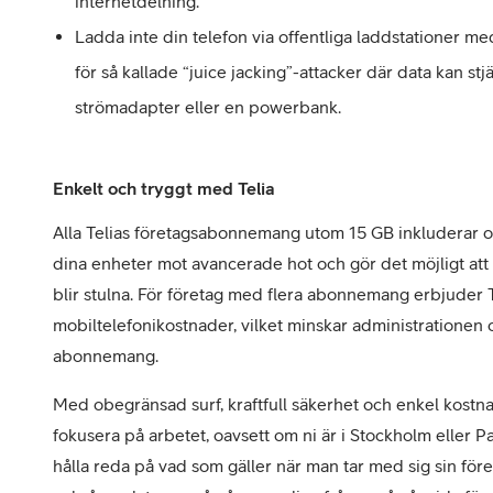
internetdelning.
Ladda inte din telefon via offentliga laddstationer me
för så kallade “juice jacking”-attacker där data kan stj
strömadapter eller en powerbank.
Enkelt och tryggt med Telia
Alla Telias företagsabonnemang utom 15 GB inkluderar o
dina enheter mot avancerade hot och gör det möjligt att 
blir stulna. För företag med flera abonnemang erbjuder Te
mobiltelefonikostnader, vilket minskar administrationen o
abonnemang.
Med obegränsad surf, kraftfull säkerhet och enkel kostn
fokusera på arbetet, oavsett om ni är i Stockholm eller Pari
hålla reda på vad som gäller när man tar med sig sin för