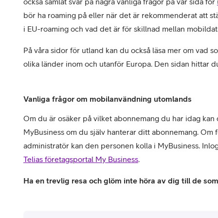
också samlat svar på några vanliga frågor på vår sida för
bör ha roaming på eller när det är rekommenderat att st
i EU-roaming och vad det är för skillnad mellan mobilda
På våra sidor för utland kan du också läsa mer om vad som
olika länder inom och utanför Europa. Den sidan hittar d
Vanliga frågor om mobilanvändning utomlands
Om du är osäker på vilket abonnemang du har idag kan du
MyBusiness om du själv hanterar ditt abonnemang. Om 
administratör kan den personen kolla i MyBusiness. Inlog
Telias företagsportal My Business
.
Ha en trevlig resa och glöm inte höra av dig till de s