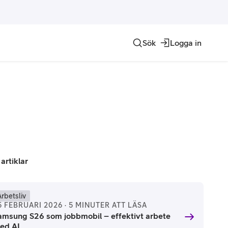
Sök
Logga in
Internet of things
Contact Center
Hosting och domän
Allt inom IoT
Telia ACE
Alla hostingtjänster
Crowd Insights
Genesys Cloud
Telia DNS
Domännamn
 artiklar
Arbetsliv
5 FEBRUARI 2026 · 5 MINUTER ATT LÄSA
amsung S26 som jobbmobil – effektivt arbete
ed AI