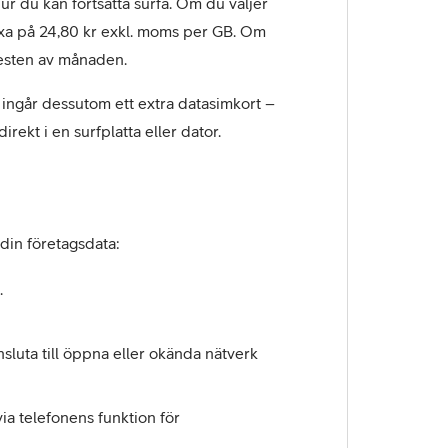
r du kan fortsätta surfa. Om du väljer
g taxa på 24,80 kr exkl. moms per GB. Om
 resten av månaden.
ingår dessutom ett extra datasimkort –
irekt i en surfplatta eller dator.
din företagsdata:
.
nsluta till öppna eller okända nätverk
ia telefonens funktion för