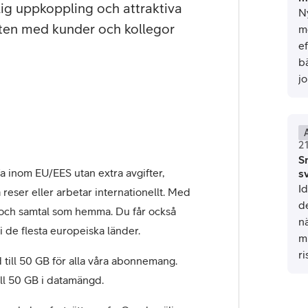
tjänst
kat
Avancerad 5G
Mer från Telia
lig uppkoppling och attraktiva
N
kten med kunder och kollegor
m
e
b
j
2
Sn
a inom EU/EES utan extra avgifter,
s
Id
 reser eller arbetar internationellt. Med
de
 och samtal som hemma. Du får också
nä
i de flesta europeiska länder.
mi
ri
till 50 GB för alla våra abonnemang.
fö
ill 50 GB i datamängd.
h