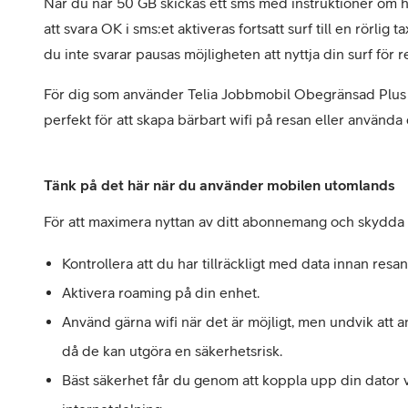
När du når 50 GB skickas ett sms med instruktioner om hu
att svara OK i sms:et aktiveras fortsatt surf till en rörli
du inte svarar pausas möjligheten att nyttja din surf för
För dig som använder Telia Jobbmobil Obegränsad Plus 
perfekt för att skapa bärbart wifi på resan eller använda d
Tänk på det här när du använder mobilen utomlands
För att maximera nyttan av ditt abonnemang och skydda 
Kontrollera att du har tillräckligt med data innan resan
Aktivera roaming på din enhet.
Använd gärna wifi när det är möjligt, men undvik att a
då de kan utgöra en säkerhetsrisk.
Bäst säkerhet får du genom att koppla upp din dator v