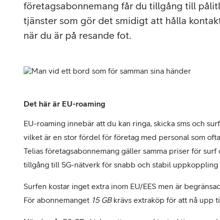
Utomlands
Mobil som 
SSL-certifi
företagsabonnemang får du tillgång till pålit
tjänster som gör det smidigt att hålla konta
när du är på resande fot.
Det här är EU-roaming
EU-roaming innebär att du kan ringa, skicka sms och surf
vilket är en stor fördel för företag med personal som ofta
Telias företagsabonnemang gäller samma priser för surf
tillgång till 5G-nätverk för snabb och stabil uppkoppling 
Surfen kostar inget extra inom EU/EES men är begränsad 
För abonnemanget
15 GB
krävs extraköp för att nå upp t