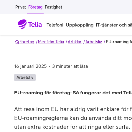
Gå till sidans innehåll
Privat
Företag
Fastighet
Telefoni
Uppkoppling
IT-tjänster och s
Företag
Mer från Telia
Artiklar
Arbetsliv
EU-roaming fö
Abonnemang
Bredband
IT
Företagserbjudanden
Telefone
Säkerhet
Företagsabonnemang
Bredband för företag
Alla IT-tjänster
Alla erbjudanden
Företagste
All cybers
16 januari 2025
3
minuter att läsa
Mobilt ramavtal
Bredband fiber
IT-support på prenumeration
Hackad säkerhetskampanj
iPhone för
Molnback
Arbetsliv
Köp mer surf
Bredband via mobilnätet
IT-support per ärende
Pluskund lojalitetsprogram
Samsung fö
DDoS Prot
EU-roaming för företag: Så fungerar det med Teli
Extra simkort
Mobilt bredband
Datorer
Mobilskal
Smart Säke
Att resa inom EU har aldrig varit enklare för
EU-roamingreglerna kan du använda ditt 
Täckningskarta
Modem och routrar
Skärmar och tillbehör
Surfplattor
Smart Säke
utan extra kostnader för att ringa eller surfa