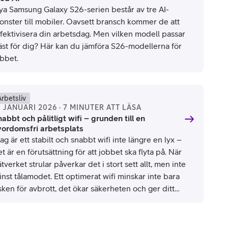
ya Samsung Galaxy S26-serien består av tre AI-
onster till mobiler. Oavsett bransch kommer de att
ffektivisera din arbetsdag. Men vilken modell passar
äst för dig? Här kan du jämföra S26-modellerna för
obbet.
Arbetsliv
1 JANUARI 2026 · 7 MINUTER ATT LÄSA
abbt och pålitligt wifi – grunden till en
vordomsfri arbetsplats
ag är ett stabilt och snabbt wifi inte längre en lyx –
t är en förutsättning för att jobbet ska flyta på. När
tverket strular påverkar det i stort sett allt, men inte
nst tålamodet. Ett optimerat wifi minskar inte bara
sken för avbrott, det ökar säkerheten och ger ditt
retag den flexibilitet som krävs idag. Kort sagt: mindre
uvudvärk, mer fokus, bättre humör.