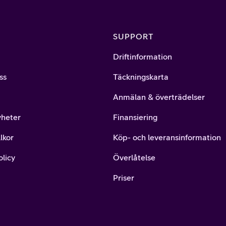
SUPPORT
Driftinformation
ss
Täckningskarta
Anmälan & överträdelser
yheter
Finansiering
lkor
Köp- och leveransinformation
olicy
Överlåtelse
Priser