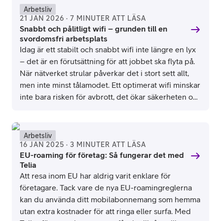
Arbetsliv
21 JAN 2026 · 7 MINUTER ATT LÄSA
Snabbt och pålitligt wifi – grunden till en
svordomsfri arbetsplats
Idag är ett stabilt och snabbt wifi inte längre en lyx
– det är en förutsättning för att jobbet ska flyta på.
När nätverket strular påverkar det i stort sett allt,
men inte minst tålamodet. Ett optimerat wifi minskar
inte bara risken för avbrott, det ökar säkerheten och
ger ditt företag den flexibilitet som krävs idag. Kort
sagt: mindre huvudvärk, mer fokus, bättre humör.
Arbetsliv
16 JAN 2025 · 3 MINUTER ATT LÄSA
EU-roaming för företag: Så fungerar det med
Telia
Att resa inom EU har aldrig varit enklare för
företagare. Tack vare de nya EU-roamingreglerna
kan du använda ditt mobilabonnemang som hemma
utan extra kostnader för att ringa eller surfa. Med