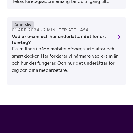
Telias företagsabonnemang får du tillgång till
pålitlig uppkoppling och attraktiva tjänster som gör
det smidigt att hålla kontakten med kunder och
kollegor när du är på resande fot.
Arbetsliv
01 APR 2024 · 2 MINUTER ATT LÄSA
Vad är e-sim och hur underlättar det för ert
företag?
E-sim finns i både mobiltelefoner, surfplattor och
smartklockor. Här förklarar vi närmare vad e-sim är
och hur det fungerar. Och hur det underlättar för
dig och dina medarbetare.