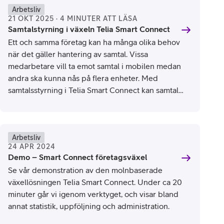
Arbetsliv
21 OKT 2025 · 4 MINUTER ATT LÄSA
Samtalstyrning i växeln Telia Smart Connect
Ett och samma företag kan ha många olika behov
när det gäller hantering av samtal. Vissa
medarbetare vill ta emot samtal i mobilen medan
andra ska kunna nås på flera enheter. Med
samtalsstyrning i Telia Smart Connect kan samtal
dirigeras enligt individuella önskemål. Så här gör
du!
Arbetsliv
24 APR 2024
Demo – Smart Connect företagsväxel
Se vår demonstration av den molnbaserade
växellösningen Telia Smart Connect. Under ca 20
minuter går vi igenom verktyget, och visar bland
annat statistik, uppföljning och administration.