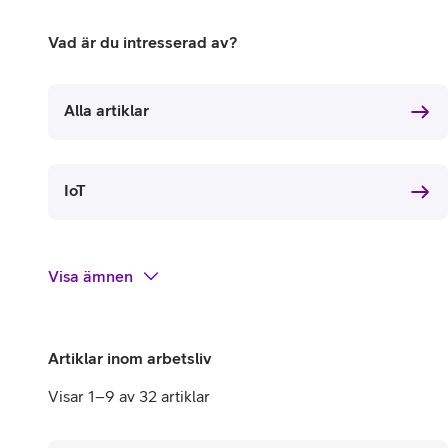
Utomlands
Mobil som 
SSL-certifi
Vad är du intresserad av?
Alla artiklar
IoT
Visa
ämnen
Artiklar inom arbetsliv
Visar 1–9 av 32 artiklar