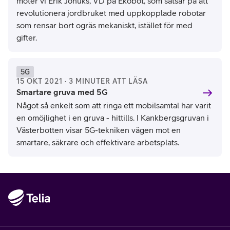
möter vi Erik Jonuks, VD på Ekobot, som satsar på att
revolutionera jordbruket med uppkopplade robotar
som rensar bort ogräs mekaniskt, istället för med
gifter.
Boliden/Tomas Westermark
5G
15 OKT 2021 · 3 MINUTER ATT LÄSA
Smartare gruva med 5G
Något så enkelt som att ringa ett mobilsamtal har varit
en omöjlighet i en gruva - hittills. I Kankbergsgruvan i
Västerbotten visar 5G-tekniken vägen mot en
smartare, säkrare och effektivare arbetsplats.