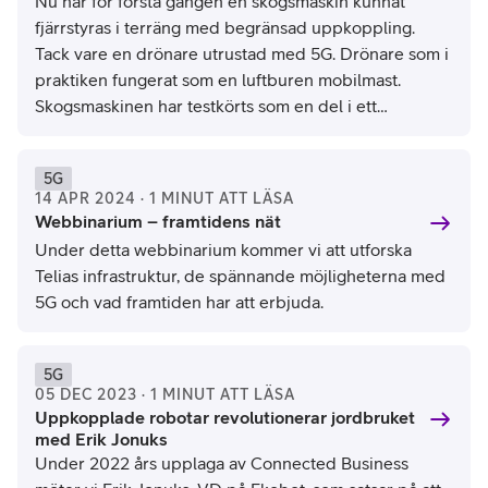
Nu har för första gången en skogsmaskin kunnat
fjärrstyras i terräng med begränsad uppkoppling.
Tack vare en drönare utrustad med 5G. Drönare som i
praktiken fungerat som en luftburen mobilmast.
Skogsmaskinen har testkörts som en del i ett
forskningsprojekt tillsammans med Telia,
Mittuniversitetet, Ericsson, Skogforsk, SCA, Volvo CE
5G
och Biometria.
14 APR 2024 · 1 MINUT ATT LÄSA
Webbinarium – framtidens nät
Under detta webbinarium kommer vi att utforska
Telias infrastruktur, de spännande möjligheterna med
5G och vad framtiden har att erbjuda.
5G
05 DEC 2023 · 1 MINUT ATT LÄSA
Uppkopplade robotar revolutionerar jordbruket
med Erik Jonuks
Under 2022 års upplaga av Connected Business