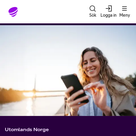
Gå till sidans innehåll
Sök
Logga in
Meny
Utomlands Norge