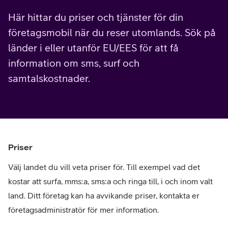
Här hittar du priser och tjänster för din
företagsmobil när du reser utomlands. Sök på
länder i eller utanför EU/EES för att få
information om sms, surf och
samtalskostnader.
Priser
Välj landet du vill veta priser för. Till exempel vad det
kostar att surfa, mms:a, sms:a och ringa till, i och inom valt
land. Ditt företag kan ha avvikande priser, kontakta er
företagsadministratör för mer information.