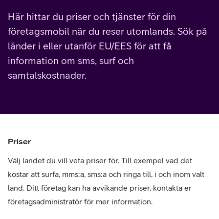
Här hittar du priser och tjänster för din
företagsmobil när du reser utomlands. Sök på
länder i eller utanför EU/EES för att få
information om sms, surf och
samtalskostnader.
Priser
Välj landet du vill veta priser för. Till exempel vad det
kostar att surfa, mms:a, sms:a och ringa till, i och inom valt
land. Ditt företag kan ha avvikande priser, kontakta er
företagsadministratör för mer information.