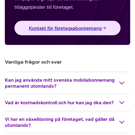
tilläggstjänster till företaget.
Kontakt för företagsabonnemang
Vanliga frågor och svar
Kan jag använda mitt svenska mobilabonnemang
permanent utomlands?
Vad är kostnadskontroll och hur kan jag öka den?
Vi har en växellösning på företaget, vad gäller då
utomlands?