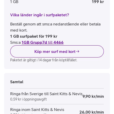
1 GB
199 kr
Vilka länder ingår i surfpaketet?
Beställ genom att sms:a nedanstående eller betala
med kort.
1 GB surfpaket för 199 kr
Sms:a
1GB Grupp7d
till
4466
Köp mer surf med kort
Paketet är giltigt i 14 dagar från köptillfället.
Samtal
Ringa från Sverige till Saint Kitts & Nevis
9,90 kr/min
0,59 kr i öppningsavgift
Ringa inom Saint Kitts & Nevis
26,00 kr/min