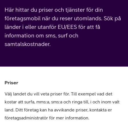
Här hittar du priser och tjänster för din
företagsmobil när du reser utomlands. Sök på
länder i eller utanför EU/EES för att få
information om sms, surf och
samtalskostnader.
Priser
Välj landet du vill veta priser för. Till exempel vad det
kostar att surfa, mms:a, sms:a och ringa till, i och inom valt
land. Ditt företag kan ha avvikande priser, kontakta er
företagsadministratör för mer information.