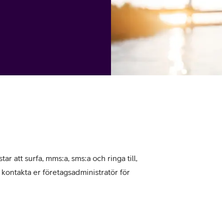
tjänst
kat
Avancerad 5G
Mer från Telia
tar att surfa, mms:a, sms:a och ringa till,
, kontakta er företagsadministratör för