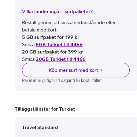
Vilka länder ingår i surfpaketet?
Beställ genom att sms:a nedanstående eller
betala med kort.
5 GB surfpaket för 199 kr
Sms:a
5GB Turkiet
till
4466
20 GB surfpaket för 399 kr
Sms:a
20GB Turkiet
till
4466
Köp mer surf med kort
Paketet är giltigt i 14 dagar från köptillfället.
Tilläggstjänster för Turkiet
Travel Standard