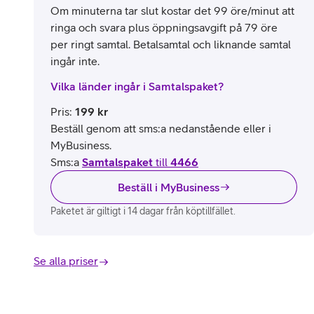
Om minuterna tar slut kostar det 99 öre/minut att
ringa och svara plus öppningsavgift på 79 öre
per ringt samtal. Betalsamtal och liknande samtal
ingår inte.
Vilka länder ingår i Samtalspaket?
Pris
:
199
kr
Beställ genom att sms:a nedanstående eller i
MyBusiness.
Sms:a
Samtalspaket
till
4466
Beställ i MyBusiness
Paketet är giltigt i 14 dagar från köptillfället.
Se alla priser