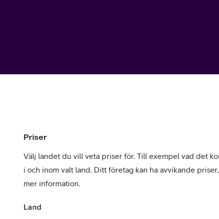
Utomlands
Mobil som 
SSL-certifi
Priser
Välj landet du vill veta priser för. Till exempel vad det kos
i och inom valt land. Ditt företag kan ha avvikande priser
mer information.
Land