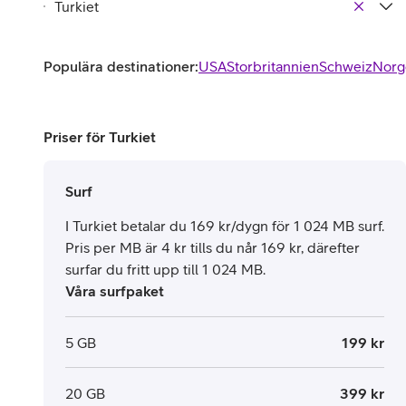
Populära destinationer:
USA
Storbritannien
Schweiz
Norg
Priser för Turkiet
Surf
I Turkiet betalar du 169 kr/dygn för 1 024 MB surf.
Pris per MB är 4 kr tills du når 169 kr, därefter
surfar du fritt upp till 1 024 MB.
Våra surfpaket
5 GB
199 kr
20 GB
399 kr