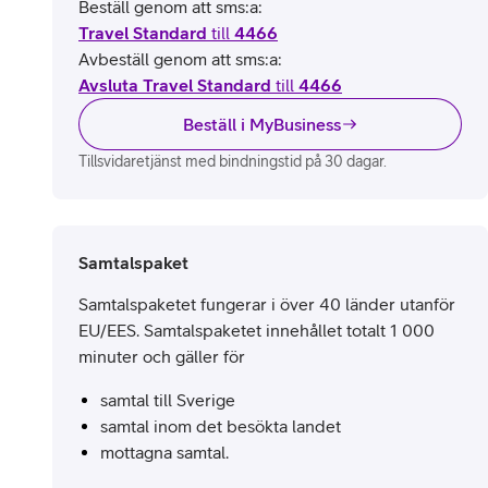
Beställ genom att sms:a:
Travel Standard
till
4466
Avbeställ genom att sms:a:
Avsluta Travel Standard
till
4466
Beställ i MyBusiness
Tillsvidaretjänst med bindningstid på 30 dagar.
Samtalspaket
Samtalspaketet fungerar i över 40 länder utanför
EU/EES. Samtalspaketet innehållet totalt 1 000
minuter och gäller för
samtal till Sverige
samtal inom det besökta landet
mottagna samtal.