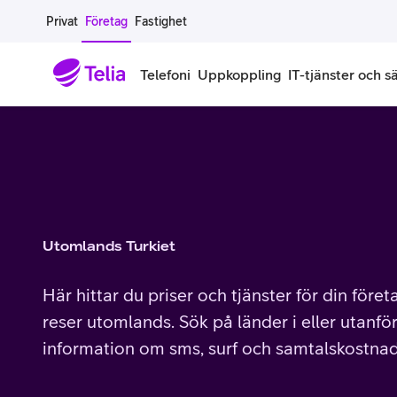
Gå till sidans innehåll
Privat
Företag
Fastighet
Telefoni
Uppkoppling
IT-tjänster och s
Abonnemang
Bredband
IT
Företagserbjudanden
Telefone
Säkerhet
Företagsabonnemang
Bredband för företag
Alla IT-tjänster
Alla erbjudanden
Företagste
All cybers
Mobilt ramavtal
Bredband fiber
IT-support på prenumeration
Hackad säkerhetskampanj
iPhone för
Molnback
Utomlands Turkiet
Köp mer surf
Bredband via mobilnätet
IT-support per ärende
Pluskund lojalitetsprogram
Samsung fö
DDoS Prot
Här hittar du priser och tjänster för din före
Extra simkort
Mobilt bredband
Datorer
Mobilskal
Smart Säke
reser utomlands. Sök på länder i eller utanför
information om sms, surf och samtalskostnad
Täckningskarta
Modem och routrar
Skärmar och tillbehör
Surfplattor
Smart Säke