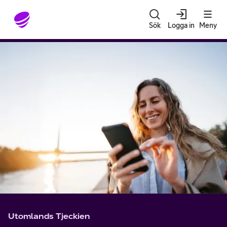
Gå till sidans innehåll
Sök
Logga in
Meny
Utomlands Tjeckien