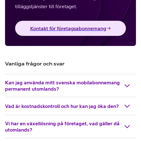
tilläggstjänster till företaget.
Kontakt för företagsabonnemang
Vanliga frågor och svar
Kan jag använda mitt svenska mobilabonnemang
permanent utomlands?
Vad är kostnadskontroll och hur kan jag öka den?
Vi har en växellösning på företaget, vad gäller då
utomlands?