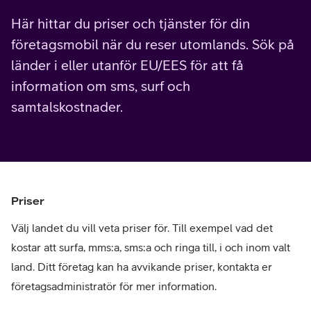
Här hittar du priser och tjänster för din
företagsmobil när du reser utomlands. Sök på
länder i eller utanför EU/EES för att få
information om sms, surf och
samtalskostnader.
Priser
Välj landet du vill veta priser för. Till exempel vad det
kostar att surfa, mms:a, sms:a och ringa till, i och inom valt
land. Ditt företag kan ha avvikande priser, kontakta er
företagsadministratör för mer information.