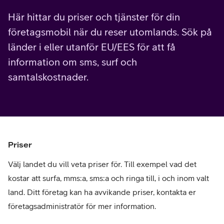
Här hittar du priser och tjänster för din
företagsmobil när du reser utomlands. Sök på
länder i eller utanför EU/EES för att få
information om sms, surf och
samtalskostnader.
Priser
Välj landet du vill veta priser för. Till exempel vad det
kostar att surfa, mms:a, sms:a och ringa till, i och inom valt
land. Ditt företag kan ha avvikande priser, kontakta er
företagsadministratör för mer information.