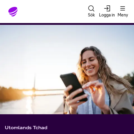
Gå till sidans innehåll
Sök
Logga in
Meny
Utomlands Tchad