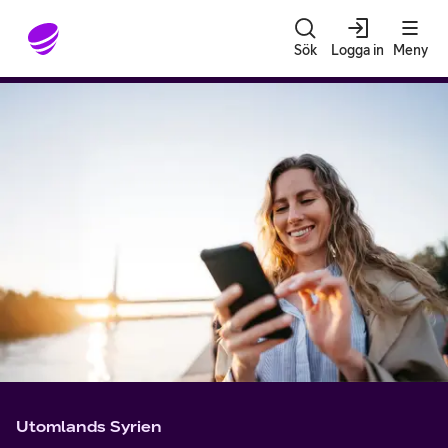
Gå till sidans innehåll
Sök
Logga in
Meny
Utomlands Syrien