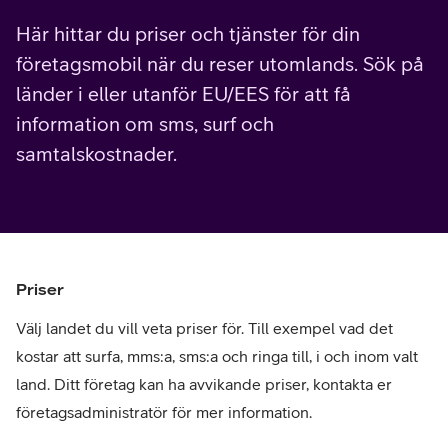
Här hittar du priser och tjänster för din
företagsmobil när du reser utomlands. Sök på
länder i eller utanför EU/EES för att få
information om sms, surf och
samtalskostnader.
Priser
Välj landet du vill veta priser för. Till exempel vad det
kostar att surfa, mms:a, sms:a och ringa till, i och inom valt
land. Ditt företag kan ha avvikande priser, kontakta er
företagsadministratör för mer information.