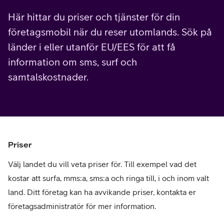
Här hittar du priser och tjänster för din
företagsmobil när du reser utomlands. Sök på
länder i eller utanför EU/EES för att få
information om sms, surf och
samtalskostnader.
Priser
Välj landet du vill veta priser för. Till exempel vad det
kostar att surfa, mms:a, sms:a och ringa till, i och inom valt
land. Ditt företag kan ha avvikande priser, kontakta er
företagsadministratör för mer information.