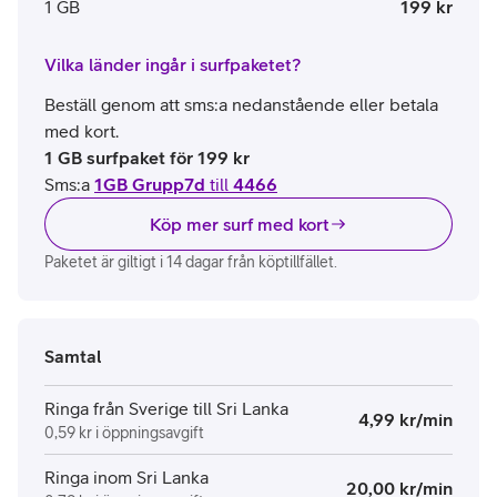
1 GB
199 kr
Vilka länder ingår i surfpaketet?
Beställ genom att sms:a nedanstående eller betala
med kort.
1 GB surfpaket för 199 kr
Sms:a
1GB Grupp7d
till
4466
Köp mer surf med kort
Paketet är giltigt i 14 dagar från köptillfället.
Samtal
Ringa från Sverige till Sri Lanka
4,99 kr/min
0,59 kr i öppningsavgift
Ringa inom Sri Lanka
20,00 kr/min