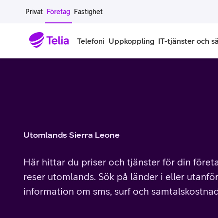
Gå till sidans innehåll
Privat
Företag
Fastighet
Telefoni
Uppkoppling
IT-tjänster och s
Abonnemang
Bredband
IT
Företagserbjudanden
Telefone
Säkerhet
Företagsabonnemang
Bredband för företag
Alla IT-tjänster
Alla erbjudanden
Företagste
All cybers
Mobilt ramavtal
Bredband fiber
IT-support på prenumeration
Hackad säkerhetskampanj
iPhone för
Molnback
Utomlands Sierra Leone
Köp mer surf
Bredband via mobilnätet
IT-support per ärende
Pluskund lojalitetsprogram
Samsung fö
DDoS Prot
Här hittar du priser och tjänster för din före
Extra simkort
Mobilt bredband
Datorer
Mobilskal
Smart Säke
reser utomlands. Sök på länder i eller utanför
information om sms, surf och samtalskostnad
Täckningskarta
Modem och routrar
Skärmar och tillbehör
Surfplattor
Smart Säke