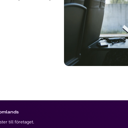
tomlands
er till företaget.