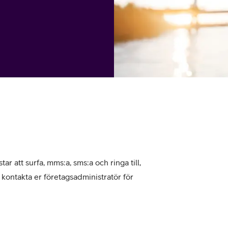
tjänst
kat
Avancerad 5G
Mer från Telia
tar att surfa, mms:a, sms:a och ringa till,
, kontakta er företagsadministratör för