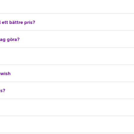
 ett bättre pris?
 jag göra?
Swish
vs?