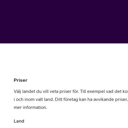
Utomlands
Mobil som 
SSL-certifi
Priser
Välj landet du vill veta priser för. Till exempel vad det kos
i och inom valt land. Ditt företag kan ha avvikande priser
mer information.
Land