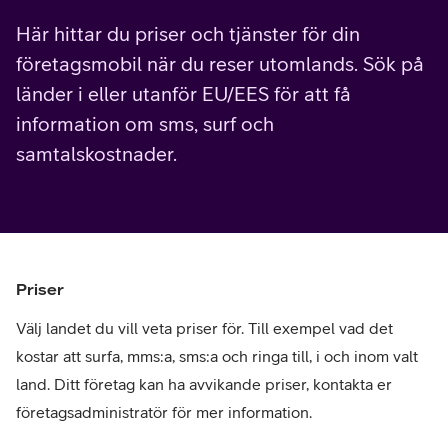
Här hittar du priser och tjänster för din
företagsmobil när du reser utomlands. Sök på
länder i eller utanför EU/EES för att få
information om sms, surf och
samtalskostnader.
Priser
Välj landet du vill veta priser för. Till exempel vad det
kostar att surfa, mms:a, sms:a och ringa till, i och inom valt
land. Ditt företag kan ha avvikande priser, kontakta er
företagsadministratör för mer information.