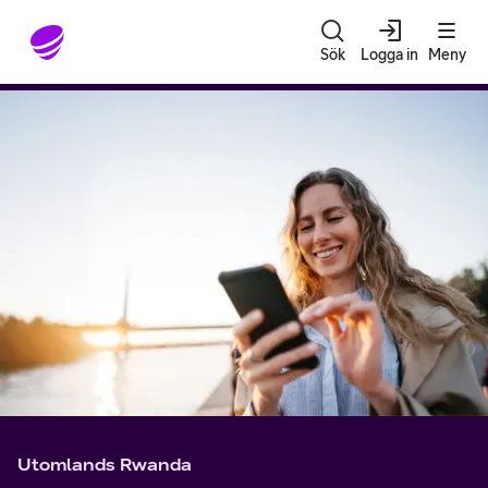
Gå till sidans innehåll
Sök
Logga in
Meny
Utomlands Rwanda