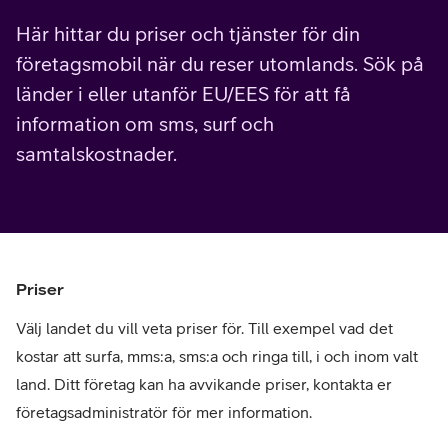
Här hittar du priser och tjänster för din
företagsmobil när du reser utomlands. Sök på
länder i eller utanför EU/EES för att få
information om sms, surf och
samtalskostnader.
Priser
Välj landet du vill veta priser för. Till exempel vad det
kostar att surfa, mms:a, sms:a och ringa till, i och inom valt
land. Ditt företag kan ha avvikande priser, kontakta er
företagsadministratör för mer information.