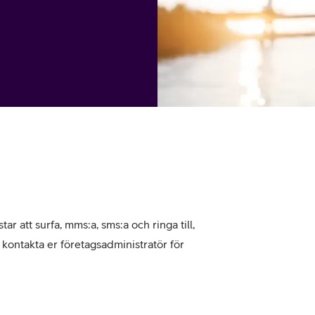
tjänst
kat
Avancerad 5G
Mer från Telia
tar att surfa, mms:a, sms:a och ringa till,
, kontakta er företagsadministratör för