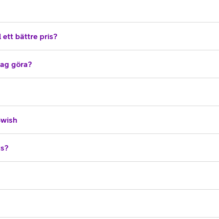
 ett bättre pris?
 jag göra?
Swish
vs?