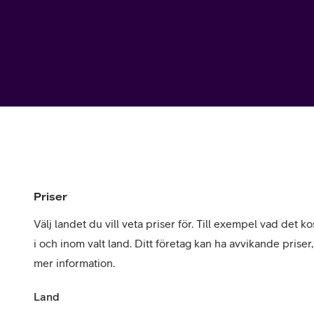
Utomlands
Mobil som 
SSL-certifi
Priser
Välj landet du vill veta priser för. Till exempel vad det kos
i och inom valt land. Ditt företag kan ha avvikande priser
mer information.
Land