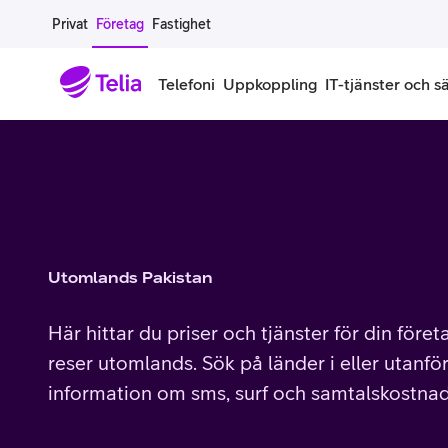
Gå till sidans innehåll
Privat
Företag
Fastighet
Telefoni
Uppkoppling
IT-tjänster och s
Abonnemang
Bredband
IT
Företagserbjudanden
Telefone
Säkerhet
Företagsabonnemang
Bredband för företag
Alla IT-tjänster
Alla erbjudanden
Företagste
All cybers
Mobilt ramavtal
Bredband fiber
IT-support på prenumeration
Hackad säkerhetskampanj
iPhone för
Molnback
Utomlands Pakistan
Köp mer surf
Bredband via mobilnätet
IT-support per ärende
Pluskund lojalitetsprogram
Samsung fö
DDoS Prot
Här hittar du priser och tjänster för din före
Extra simkort
Mobilt bredband
Datorer
Mobilskal
Smart Säke
reser utomlands. Sök på länder i eller utanför
information om sms, surf och samtalskostnad
Täckningskarta
Modem och routrar
Skärmar och tillbehör
Surfplattor
Smart Säke