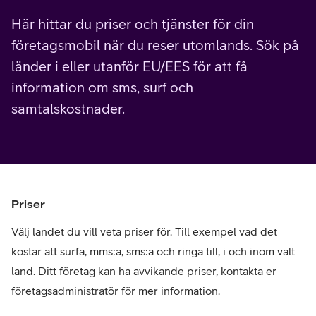
Här hittar du priser och tjänster för din
företagsmobil när du reser utomlands. Sök på
länder i eller utanför EU/EES för att få
information om sms, surf och
samtalskostnader.
Priser
Välj landet du vill veta priser för. Till exempel vad det
kostar att surfa, mms:a, sms:a och ringa till, i och inom valt
land. Ditt företag kan ha avvikande priser, kontakta er
företagsadministratör för mer information.