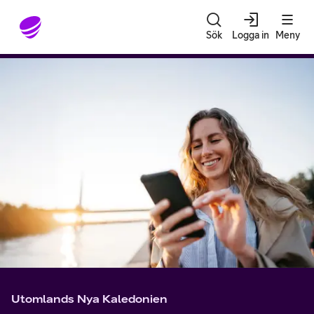
Gå till sidans innehåll
Sök
Logga in
Meny
Utomlands Nya Kaledonien