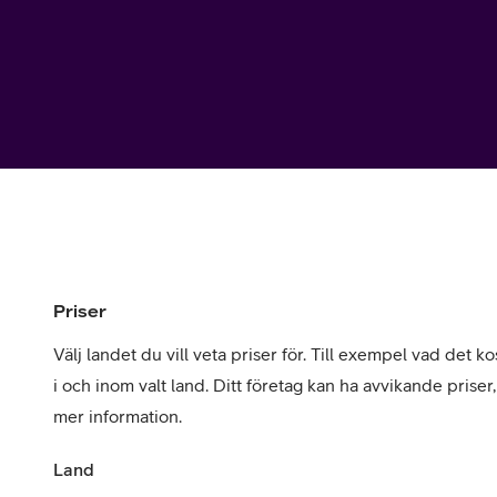
Utomlands
Mobil som 
SSL-certifi
Priser
Välj landet du vill veta priser för. Till exempel vad det kos
i och inom valt land. Ditt företag kan ha avvikande priser
mer information.
Land