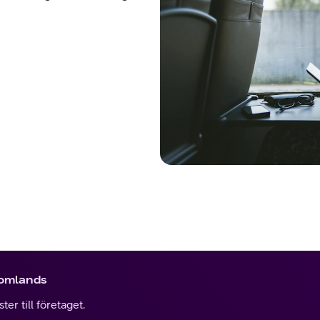
tomlands
er till företaget.