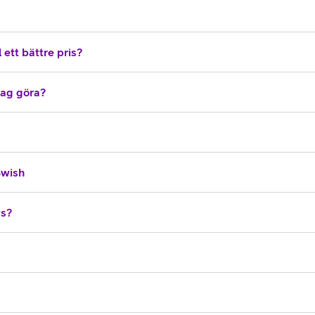
 ett bättre pris?
 jag göra?
Swish
vs?