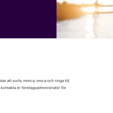
tjänst
kat
Avancerad 5G
Mer från Telia
tar att surfa, mms:a, sms:a och ringa till,
, kontakta er företagsadministratör för