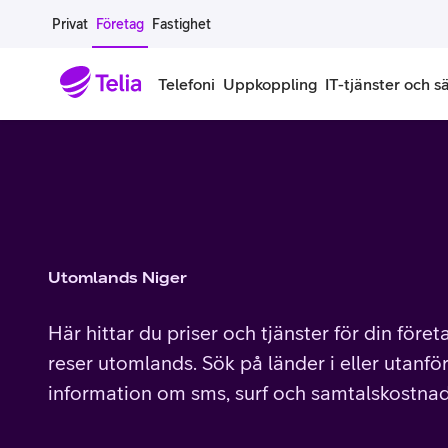
Gå till sidans innehåll
Privat
Företag
Fastighet
Telefoni
Uppkoppling
IT-tjänster och s
Abonnemang
Bredband
IT
Företagserbjudanden
Telefone
Säkerhet
Företagsabonnemang
Bredband för företag
Alla IT-tjänster
Alla erbjudanden
Företagste
All cybers
Mobilt ramavtal
Bredband fiber
IT-support på prenumeration
Hackad säkerhetskampanj
iPhone för
Molnback
Utomlands Niger
Köp mer surf
Bredband via mobilnätet
IT-support per ärende
Pluskund lojalitetsprogram
Samsung fö
DDoS Prot
Här hittar du priser och tjänster för din före
Extra simkort
Mobilt bredband
Datorer
Mobilskal
Smart Säke
reser utomlands. Sök på länder i eller utanför
information om sms, surf och samtalskostnad
Täckningskarta
Modem och routrar
Skärmar och tillbehör
Surfplattor
Smart Säke