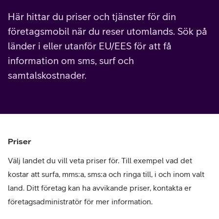
Här hittar du priser och tjänster för din
företagsmobil när du reser utomlands. Sök på
länder i eller utanför EU/EES för att få
information om sms, surf och
samtalskostnader.
Priser
Välj landet du vill veta priser för. Till exempel vad det
kostar att surfa, mms:a, sms:a och ringa till, i och inom valt
land. Ditt företag kan ha avvikande priser, kontakta er
företagsadministratör för mer information.