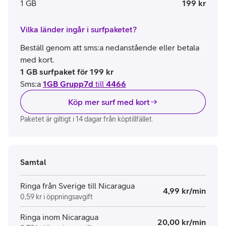
1 GB
199 kr
Vilka länder ingår i surfpaketet?
Beställ genom att sms:a nedanstående eller betala
med kort.
1 GB surfpaket för 199 kr
Sms:a
1GB Grupp7d
till
4466
Köp mer surf med kort
Paketet är giltigt i 14 dagar från köptillfället.
Samtal
Ringa från Sverige till Nicaragua
4,99 kr/min
0,59 kr i öppningsavgift
Ringa inom Nicaragua
20,00 kr/min