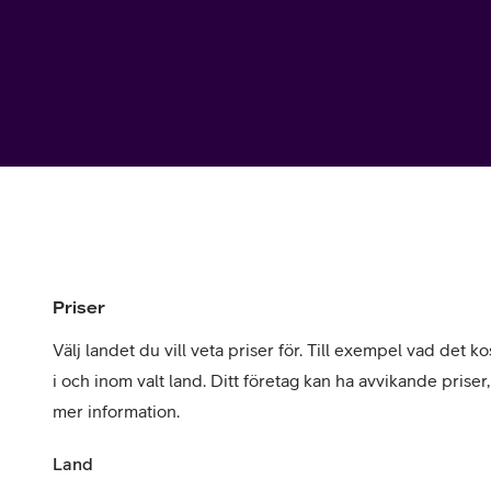
Utomlands
Mobil som 
SSL-certifi
Priser
Välj landet du vill veta priser för. Till exempel vad det kos
i och inom valt land. Ditt företag kan ha avvikande priser
mer information.
Land