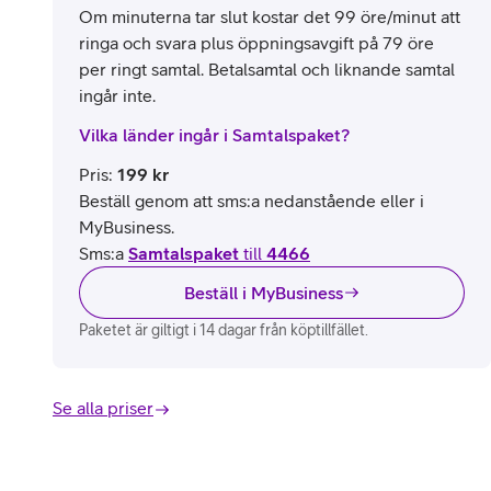
Om minuterna tar slut kostar det 99 öre/minut att
ringa och svara plus öppningsavgift på 79 öre
per ringt samtal. Betalsamtal och liknande samtal
ingår inte.
Vilka länder ingår i Samtalspaket?
Pris
:
199
kr
Beställ genom att sms:a nedanstående eller i
MyBusiness.
Sms:a
Samtalspaket
till
4466
Beställ i MyBusiness
Paketet är giltigt i 14 dagar från köptillfället.
Se alla priser