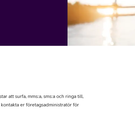
tjänst
kat
Avancerad 5G
Mer från Telia
tar att surfa, mms:a, sms:a och ringa till,
, kontakta er företagsadministratör för