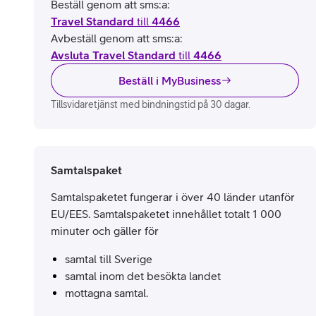
Beställ genom att sms:a:
Travel Standard
till
4466
Avbeställ genom att sms:a:
Avsluta Travel Standard
till
4466
Beställ i MyBusiness
Tillsvidaretjänst med bindningstid på 30 dagar.
Samtalspaket
Samtalspaketet fungerar i över 40 länder utanför
EU/EES. Samtalspaketet innehållet totalt 1 000
minuter och gäller för
samtal till Sverige
samtal inom det besökta landet
mottagna samtal.