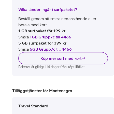
Vilka länder ingår i surfpaketet?
Beställ genom att sms:a nedanstående eller
betala med kort.
1 GB surfpaket för 199 kr
Sms:a
1GB Grupp7c
till
4466
5 GB surfpaket för 399 kr
Sms:a
5GB Grupp7c
till
4466
Köp mer surf med kort
Paketet är giltigt i 14 dagar från köptillfället.
Tilläggstjänster för Montenegro
Travel Standard