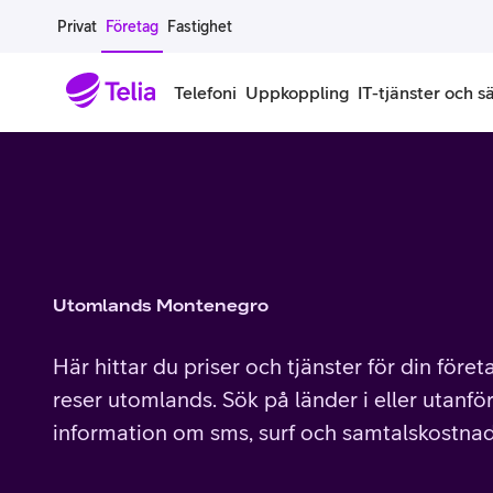
Gå till sidans innehåll
Privat
Företag
Fastighet
Telefoni
Uppkoppling
IT-tjänster och s
Abonnemang
Bredband
IT
Företagserbjudanden
Telefone
Säkerhet
Företagsabonnemang
Bredband för företag
Alla IT-tjänster
Alla erbjudanden
Företagste
All cybers
Mobilt ramavtal
Bredband fiber
IT-support på prenumeration
Hackad säkerhetskampanj
iPhone för
Molnback
Utomlands Montenegro
Köp mer surf
Bredband via mobilnätet
IT-support per ärende
Pluskund lojalitetsprogram
Samsung fö
DDoS Prot
Här hittar du priser och tjänster för din före
Extra simkort
Mobilt bredband
Datorer
Mobilskal
Smart Säke
reser utomlands. Sök på länder i eller utanför
information om sms, surf och samtalskostnad
Täckningskarta
Modem och routrar
Skärmar och tillbehör
Surfplattor
Smart Säke