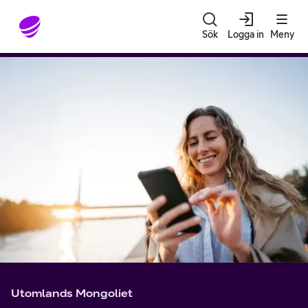
Gå till sidans innehåll
Sök
Logga in
Meny
Utomlands Mongoliet