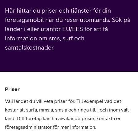
Här hittar du priser och tjänster för din
företagsmobil när du reser utomlands. Sök på
länder i eller utanför EU/EES för att få
information om sms, surf och
samtalskostnader.
Priser
Välj landet du vill veta priser för. Till exempel vad det
kostar att surfa, mms:a, sms:a och ringa till, i och inom valt
land. Ditt företag kan ha avvikande priser, kontakta er
företagsadministratör för mer information.