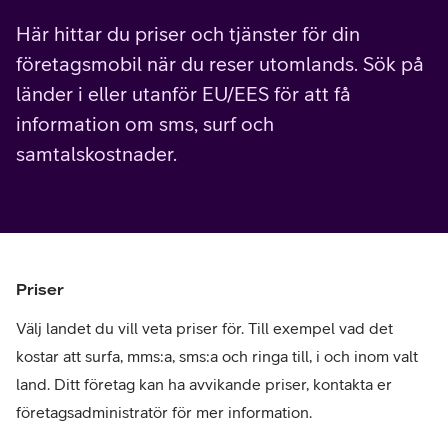
Här hittar du priser och tjänster för din
företagsmobil när du reser utomlands. Sök på
länder i eller utanför EU/EES för att få
information om sms, surf och
samtalskostnader.
Priser
Välj landet du vill veta priser för. Till exempel vad det
kostar att surfa, mms:a, sms:a och ringa till, i och inom valt
land. Ditt företag kan ha avvikande priser, kontakta er
företagsadministratör för mer information.