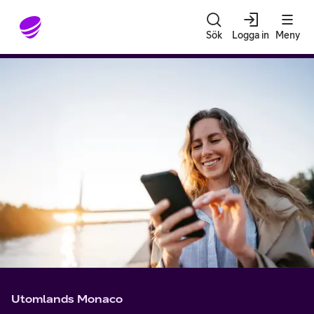
Gå till sidans innehåll
Sök
Logga in
Meny
Utomlands Monaco