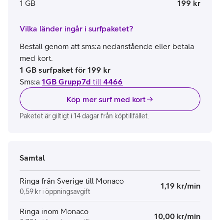
1 GB
199 kr
Vilka länder ingår i surfpaketet?
Beställ genom att sms:a nedanstående eller betala
med kort.
1 GB surfpaket för 199 kr
Sms:a
1GB Grupp7d
till
4466
Köp mer surf med kort
Paketet är giltigt i 14 dagar från köptillfället.
Samtal
Ringa från Sverige till Monaco
1,19 kr/min
0,59 kr i öppningsavgift
Ringa inom Monaco
10,00 kr/min