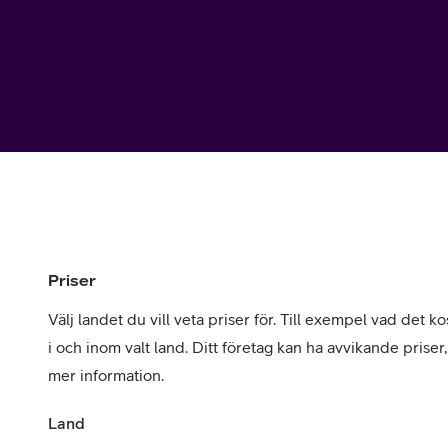
Utomlands
Mobil som 
SSL-certifi
Priser
Välj landet du vill veta priser för. Till exempel vad det kos
i och inom valt land. Ditt företag kan ha avvikande priser
mer information.
Land