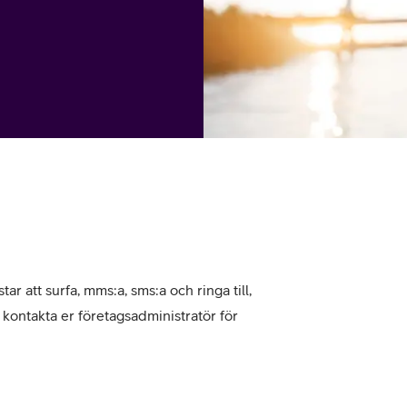
tjänst
kat
Avancerad 5G
Mer från Telia
tar att surfa, mms:a, sms:a och ringa till,
, kontakta er företagsadministratör för