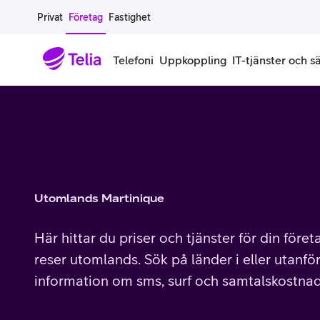
Gå till sidans innehåll
Privat
Företag
Fastighet
Telefoni
Uppkoppling
IT-tjänster och s
Abonnemang
Bredband
IT
Företagserbjudanden
Telefone
Säkerhet
Företagsabonnemang
Bredband för företag
Alla IT-tjänster
Alla erbjudanden
Företagste
All cybers
Mobilt ramavtal
Bredband fiber
IT-support på prenumeration
Hackad säkerhetskampanj
iPhone för
Molnback
Utomlands Martinique
Köp mer surf
Bredband via mobilnätet
IT-support per ärende
Pluskund lojalitetsprogram
Samsung fö
DDoS Prot
Här hittar du priser och tjänster för din före
Extra simkort
Mobilt bredband
Datorer
Mobilskal
Smart Säke
reser utomlands. Sök på länder i eller utanför
information om sms, surf och samtalskostnad
Täckningskarta
Modem och routrar
Skärmar och tillbehör
Surfplattor
Smart Säke