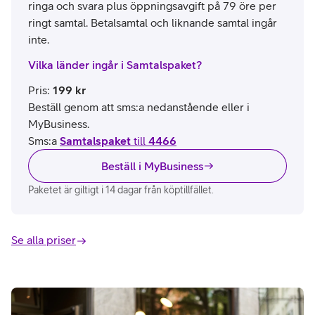
ringa och svara plus öppningsavgift på 79 öre per
ringt samtal. Betalsamtal och liknande samtal ingår
inte.
Vilka länder ingår i Samtalspaket?
Pris
:
199
kr
Beställ genom att sms:a nedanstående eller i
MyBusiness.
Sms:a
Samtalspaket
till
4466
Beställ i MyBusiness
Paketet är giltigt i 14 dagar från köptillfället.
Se alla priser