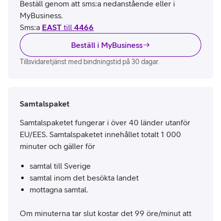
Beställ genom att sms:a nedanstående eller i
MyBusiness.
Sms:a
EAST
till
4466
Beställ i MyBusiness
Tillsvidaretjänst med bindningstid på 30 dagar.
Samtalspaket
Samtalspaketet fungerar i över 40 länder utanför
EU/EES. Samtalspaketet innehållet totalt 1 000
minuter och gäller för
samtal till Sverige
samtal inom det besökta landet
mottagna samtal.
Om minuterna tar slut kostar det 99 öre/minut att