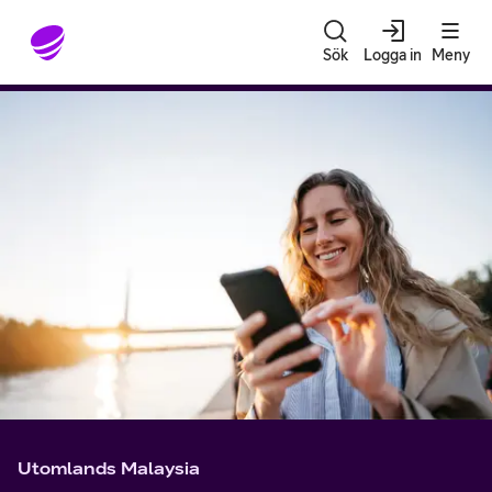
Gå till sidans innehåll
Sök
Logga in
Meny
Utomlands Malaysia