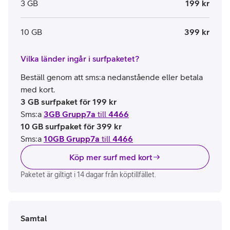
3 GB
199 kr
10 GB
399 kr
Vilka länder ingår i surfpaketet?
Beställ genom att sms:a nedanstående eller betala
med kort.
3 GB surfpaket för 199 kr
Sms:a
3GB Grupp7a
till
4466
10 GB surfpaket för 399 kr
Sms:a
10GB Grupp7a
till
4466
Köp mer surf med kort
Paketet är giltigt i 14 dagar från köptillfället.
Samtal