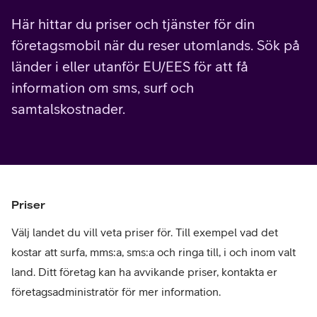
Här hittar du priser och tjänster för din
företagsmobil när du reser utomlands. Sök på
länder i eller utanför EU/EES för att få
information om sms, surf och
samtalskostnader.
Priser
Välj landet du vill veta priser för. Till exempel vad det
kostar att surfa, mms:a, sms:a och ringa till, i och inom valt
land. Ditt företag kan ha avvikande priser, kontakta er
företagsadministratör för mer information.