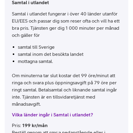
Samtal i utlandet
Samtal i utlandet fungerar i över 40 länder utanför
EU/EES och passar dig som reser ofta och vill ha ett
bra pris. Tjänsten ger dig 1 000 minuter per månad
och gäller för
samtal till Sverige
samtal inom det besökta landet
mottagna samtal.
Om minuterna tar slut kostar det 99 öre/minut att
ringa och svara plus öppningsavgift på 79 öre per
ringt samtal. Betalsamtal och liknande samtal ingår
inte. Tjänsten är en tillsvidaretjänst med
månadsavgift.
Vilka länder ingår i Samtal i utlandet?
Pris
:
199
kr/mån
Beställ genom att sms:a nedanstående eller i