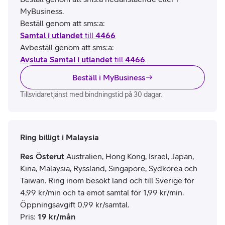
MyBusiness.
Beställ genom att sms:a:
Samtal i utlandet
till
4466
Avbeställ genom att sms:a:
Avsluta Samtal i utlandet
till
4466
Beställ i MyBusiness
Tillsvidaretjänst med bindningstid på 30 dagar.
Ring billigt i Malaysia
Res Österut
Australien, Hong Kong, Israel, Japan,
Kina, Malaysia, Ryssland, Singapore, Sydkorea och
Taiwan. Ring inom besökt land och till Sverige för
4,99 kr/min och ta emot samtal för 1,99 kr/min.
Öppningsavgift 0,99 kr/samtal.
Pris
:
19
kr/mån