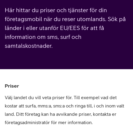
Här hittar du priser och tjänster för din
företagsmobil när du reser utomlands. Sök på
länder i eller utanför EU/EES för att få
information om sms, surf och
samtalskostnader.
Priser
Välj landet du vill veta priser för. Till exempel vad det
kostar att surfa, mms:a, sms:a och ringa till, i och inom valt
land. Ditt företag kan ha avvikande priser, kontakta er
företagsadministratör för mer information.