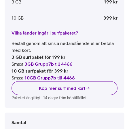
3 GB
199 kr
10 GB
399 kr
Vilka länder ingår i surfpaketet?
Beställ genom att sms:a nedanstående eller betala
med kort.
3 GB surfpaket för 199 kr
Sms:a
3GB Grupp7b
till
4466
10 GB surfpaket för 399 kr
Sms:a
10GB Grupp7b
till
4466
Köp mer surf med kort
Paketet är giltigt i 14 dagar från köptillfället.
Samtal