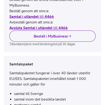
MyBusiness.
Beställ genom att sms:a:
Samtal i utlandet
till
4466
Avbeställ genom att sms:a:
Avsluta Samtal i utlandet
till
4466
Beställ i MyBusiness
Tillsvidaretjänst med bindningstid på 30 dagar.
Samtalspaket
Samtalspaketet fungerar i över 40 länder utanför
EU/EES. Samtalspaketet innehållet totalt 1 000
minuter och gäller för
samtal till Sverige
samtal inom det besökta landet
mottagna samtal.