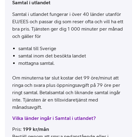
Samtal i utlandet
Samtal i utlandet fungerar i över 40 länder utanför
EU/EES och passar dig som reser ofta och vill ha ett
bra pris. Tjänsten ger dig 1 000 minuter per månad
och gäller för
samtal till Sverige
samtal inom det besökta landet
mottagna samtal.
Om minuterna tar slut kostar det 99 öre/minut att
ringa och svara plus öppningsavgift på 79 öre per
ringt samtal. Betalsamtal och liknande samtal ingår
inte. Tjänsten är en tillsvidaretjänst med
månadsavgift.
Vilka länder ingår i Samtal i utlandet?
Pris
:
199
kr/mån
Beställ genom att sms:a nedanstående eller i