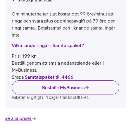
Om minuterna tar slut kostar det 99 öre/minut att
ringa och svara plus öppningsavgift på 79 öre per
ringt samtal. Betalsamtal och liknande samtal ingår
inte.
Vilka länder ingår i Samtalspaket?
Pris
:
199
kr
Beställ genom att sms:a nedanstående eller i
MyBusiness.
Sms:a
Samtalspaket
till
4466
Beställ i MyBusiness
Paketet är giltigt i 14 dagar från köptillfället.
Se alla priser