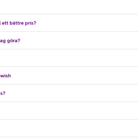
 ett bättre pris?
 jag göra?
Swish
vs?