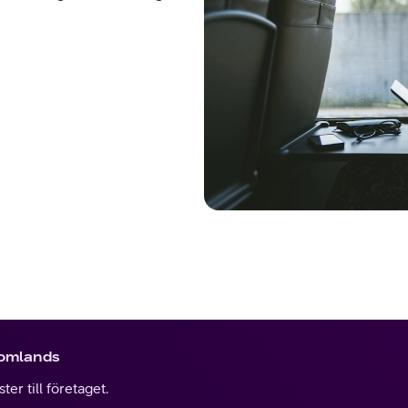
tomlands
er till företaget.