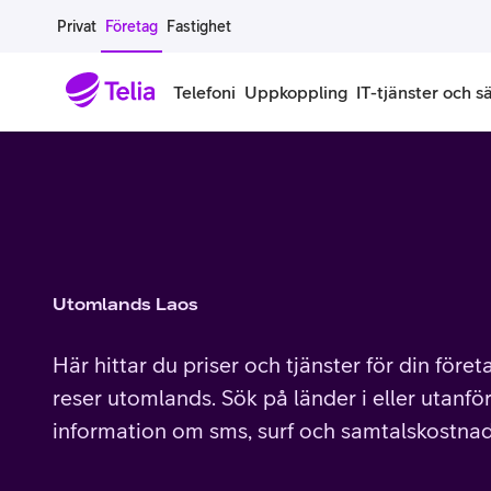
Gå till sidans innehåll
Privat
Företag
Fastighet
Telefoni
Uppkoppling
IT-tjänster och s
Abonnemang
Bredband
IT
Företagserbjudanden
Telefone
Säkerhet
Företagsabonnemang
Bredband för företag
Alla IT-tjänster
Alla erbjudanden
Företagste
All cybers
Mobilt ramavtal
Bredband fiber
IT-support på prenumeration
Hackad säkerhetskampanj
iPhone för
Molnback
Utomlands Laos
Köp mer surf
Bredband via mobilnätet
IT-support per ärende
Pluskund lojalitetsprogram
Samsung fö
DDoS Prot
Här hittar du priser och tjänster för din före
Extra simkort
Mobilt bredband
Datorer
Mobilskal
Smart Säke
reser utomlands. Sök på länder i eller utanför
information om sms, surf och samtalskostnad
Täckningskarta
Modem och routrar
Skärmar och tillbehör
Surfplattor
Smart Säke