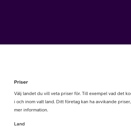
Utomlands
Mobil som 
SSL-certifi
Priser
Välj landet du vill veta priser för. Till exempel vad det kos
i och inom valt land. Ditt företag kan ha avvikande priser
mer information.
Land