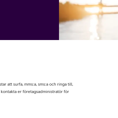
tjänst
kat
Avancerad 5G
Mer från Telia
tar att surfa, mms:a, sms:a och ringa till,
, kontakta er företagsadministratör för