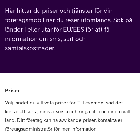
Här hittar du priser och tjänster för din
företagsmobil när du reser utomlands. Sök på
länder i eller utanför EU/EES för att få
information om sms, surf och
samtalskostnader.
Priser
Välj landet du vill veta priser för. Till exempel vad det
kostar att surfa, mms:a, sms:a och ringa till, i och inom valt
land. Ditt företag kan ha avvikande priser, kontakta er
företagsadministratör för mer information.