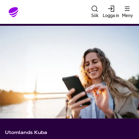
Gå till sidans innehåll
Sök
Logga in
Meny
Utomlands Kuba