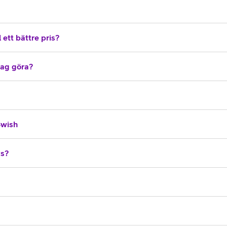
 ett bättre pris?
 jag göra?
Swish
vs?