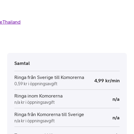
e
Thailand
Samtal
Ringa från Sverige till Komorerna
4,99 kr/min
0,59 kr i öppningsavgift
Ringa inom Komorerna
n/a
n/a kr i öppningsavgift
Ringa från Komorerna till Sverige
n/a
n/a kr i öppningsavgift