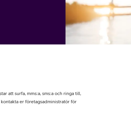
tjänst
kat
Avancerad 5G
Mer från Telia
tar att surfa, mms:a, sms:a och ringa till,
, kontakta er företagsadministratör för