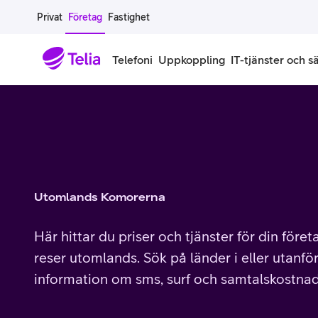
Gå till sidans innehåll
Privat
Företag
Fastighet
Telefoni
Uppkoppling
IT-tjänster och s
Abonnemang
Bredband
IT
Företagserbjudanden
Telefone
Säkerhet
Företagsabonnemang
Bredband för företag
Alla IT-tjänster
Alla erbjudanden
Företagste
All cybers
Mobilt ramavtal
Bredband fiber
IT-support på prenumeration
Hackad säkerhetskampanj
iPhone för
Molnback
Utomlands Komorerna
Köp mer surf
Bredband via mobilnätet
IT-support per ärende
Pluskund lojalitetsprogram
Samsung fö
DDoS Prot
Här hittar du priser och tjänster för din före
Extra simkort
Mobilt bredband
Datorer
Mobilskal
Smart Säke
reser utomlands. Sök på länder i eller utanför
information om sms, surf och samtalskostnad
Täckningskarta
Modem och routrar
Skärmar och tillbehör
Surfplattor
Smart Säke