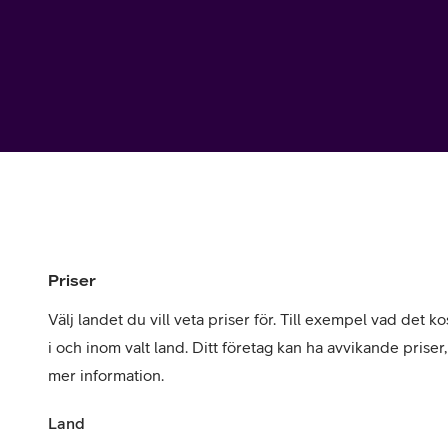
Utomlands
Mobil som 
SSL-certifi
Priser
Välj landet du vill veta priser för. Till exempel vad det kos
i och inom valt land. Ditt företag kan ha avvikande priser
mer information.
Land