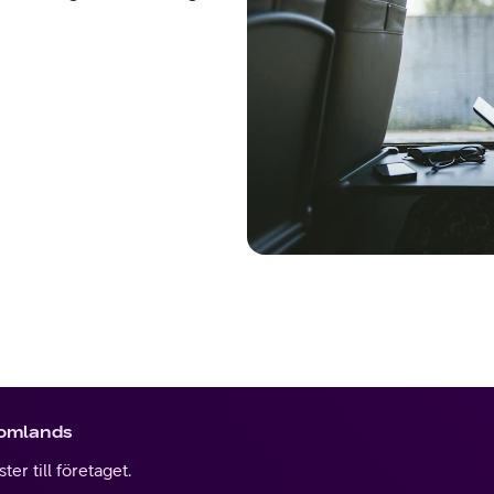
tomlands
er till företaget.