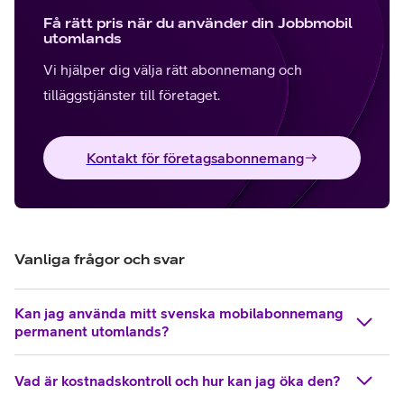
Få rätt pris när du använder din Jobbmobil
utomlands
Vi hjälper dig välja rätt abonnemang och
tilläggstjänster till företaget.
Kontakt för företagsabonnemang
Vanliga frågor och svar
Kan jag använda mitt svenska mobilabonnemang
permanent utomlands?
Vad är kostnadskontroll och hur kan jag öka den?