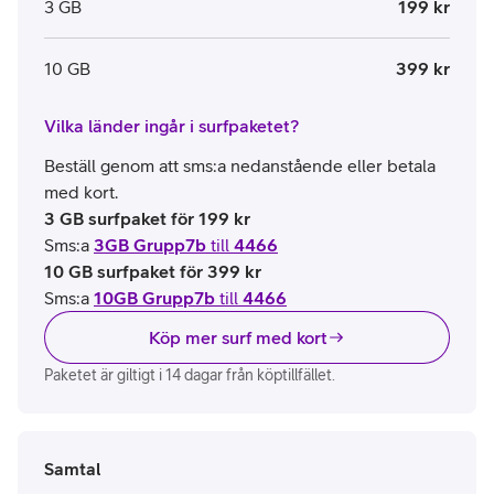
3 GB
199 kr
10 GB
399 kr
Vilka länder ingår i surfpaketet?
Beställ genom att sms:a nedanstående eller betala
med kort.
3 GB surfpaket för 199 kr
Sms:a
3GB Grupp7b
till
4466
10 GB surfpaket för 399 kr
Sms:a
10GB Grupp7b
till
4466
Köp mer surf med kort
Paketet är giltigt i 14 dagar från köptillfället.
Samtal