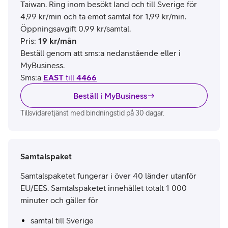
Taiwan. Ring inom besökt land och till Sverige för
4,99 kr/min och ta emot samtal för 1,99 kr/min.
Öppningsavgift 0,99 kr/samtal.
Pris
:
19
kr/mån
Beställ genom att sms:a nedanstående eller i
MyBusiness.
Sms:a
EAST
till
4466
Beställ i MyBusiness
Tillsvidaretjänst med bindningstid på 30 dagar.
Samtalspaket
Samtalspaketet fungerar i över 40 länder utanför
EU/EES. Samtalspaketet innehållet totalt 1 000
minuter och gäller för
samtal till Sverige