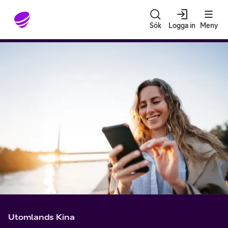
Gå till sidans innehåll
Sök
Logga in
Meny
Utomlands Kina