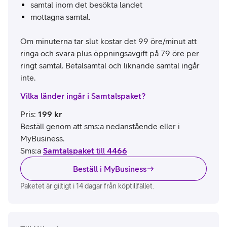
samtal inom det besökta landet
mottagna samtal.
Om minuterna tar slut kostar det 99 öre/minut att
ringa och svara plus öppningsavgift på 79 öre per
ringt samtal. Betalsamtal och liknande samtal ingår
inte.
Vilka länder ingår i Samtalspaket?
Pris
:
199
kr
Beställ genom att sms:a nedanstående eller i
MyBusiness.
Sms:a
Samtalspaket
till
4466
Beställ i MyBusiness
Paketet är giltigt i 14 dagar från köptillfället.