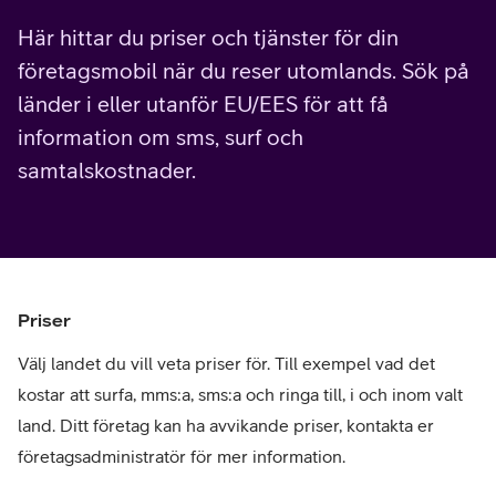
Här hittar du priser och tjänster för din
företagsmobil när du reser utomlands. Sök på
länder i eller utanför EU/EES för att få
information om sms, surf och
samtalskostnader.
Priser
Välj landet du vill veta priser för. Till exempel vad det
kostar att surfa, mms:a, sms:a och ringa till, i och inom valt
land. Ditt företag kan ha avvikande priser, kontakta er
företagsadministratör för mer information.