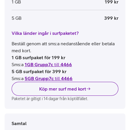
1 GB
199 kr
5 GB
399 kr
Vilka länder ingår i surfpaketet?
Beställ genom att sms:a nedanstående eller betala
med kort.
1 GB surfpaket för 199 kr
Sms:a
1GB Grupp7c
till
4466
5 GB surfpaket för 399 kr
Sms:a
5GB Grupp7c
till
4466
Köp mer surf med kort
Paketet är giltigt i 14 dagar från köptillfället.
Samtal