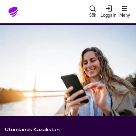
Gå till sidans innehåll
Sök
Logga in
Meny
Utomlands Kazakstan