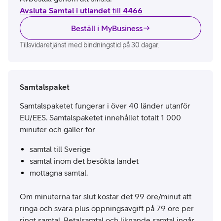
Avsluta Samtal i utlandet
till
4466
Beställ i MyBusiness
Tillsvidaretjänst med bindningstid på 30 dagar.
Samtalspaket
Samtalspaketet fungerar i över 40 länder utanför
EU/EES. Samtalspaketet innehållet totalt 1 000
minuter och gäller för
samtal till Sverige
samtal inom det besökta landet
mottagna samtal.
Om minuterna tar slut kostar det 99 öre/minut att
ringa och svara plus öppningsavgift på 79 öre per
ringt samtal. Betalsamtal och liknande samtal ingår