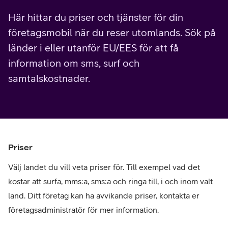
Här hittar du priser och tjänster för din
företagsmobil när du reser utomlands. Sök på
länder i eller utanför EU/EES för att få
information om sms, surf och
samtalskostnader.
Priser
Välj landet du vill veta priser för. Till exempel vad det
kostar att surfa, mms:a, sms:a och ringa till, i och inom valt
land. Ditt företag kan ha avvikande priser, kontakta er
företagsadministratör för mer information.