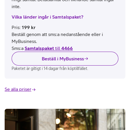
inte.
Vilka länder ingår i Samtalspaket?
Pris
:
199
kr
Beställ genom att sms:a nedanstående eller i
MyBusiness.
Sms:a
Samtalspaket
till
4466
Beställ i MyBusiness
Paketet är giltigt i 14 dagar från köptillfället.
Se alla priser