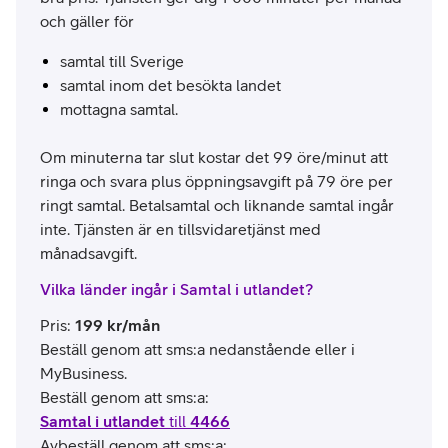
och gäller för
samtal till Sverige
samtal inom det besökta landet
mottagna samtal.
Om minuterna tar slut kostar det 99 öre/minut att
ringa och svara plus öppningsavgift på 79 öre per
ringt samtal. Betalsamtal och liknande samtal ingår
inte. Tjänsten är en tillsvidaretjänst med
månadsavgift.
Vilka länder ingår i Samtal i utlandet?
Pris
:
199
kr/mån
Beställ genom att sms:a nedanstående eller i
MyBusiness.
Beställ genom att sms:a:
Samtal i utlandet
till
4466
Avbeställ genom att sms:a: