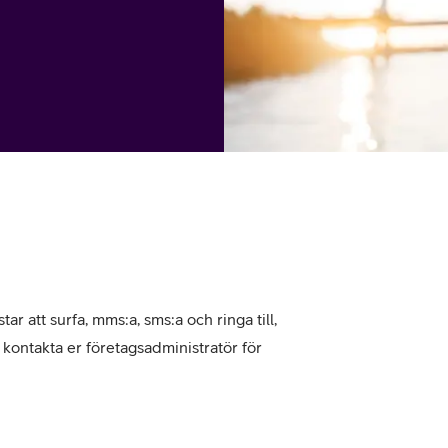
tjänst
kat
Avancerad 5G
Mer från Telia
tar att surfa, mms:a, sms:a och ringa till,
, kontakta er företagsadministratör för