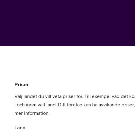
Utomlands
Mobil som 
SSL-certifi
Priser
Välj landet du vill veta priser för. Till exempel vad det kos
i och inom valt land. Ditt företag kan ha avvikande priser
mer information.
Land