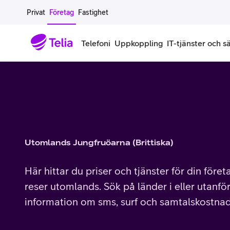
Gå till sidans innehåll
Privat
Företag
Fastighet
Telefoni
Uppkoppling
IT-tjänster och s
Abonnemang
Bredband
IT
Företagserbjudanden
Telefone
Säkerhet
Företagsabonnemang
Bredband för företag
Alla IT-tjänster
Alla erbjudanden
Företagste
All cybers
Mobilt ramavtal
Bredband fiber
IT-support på prenumeration
Hackad säkerhetskampanj
iPhone för
Molnback
Utomlands Jungfruöarna (Brittiska)
Köp mer surf
Bredband via mobilnätet
IT-support per ärende
Pluskund lojalitetsprogram
Samsung fö
DDoS Prot
Här hittar du priser och tjänster för din före
Extra simkort
Mobilt bredband
Datorer
Mobilskal
Smart Säke
reser utomlands. Sök på länder i eller utanför
information om sms, surf och samtalskostnad
Täckningskarta
Modem och routrar
Skärmar och tillbehör
Surfplattor
Smart Säke