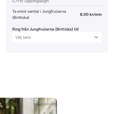
0,79 kr i öppningsavgift
Ta emot samtal i Jungfruöarna
8,00 kr/min
(Brittiska)
Ring från Jungfruöarna (Brittiska) till