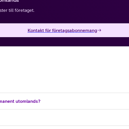
tomlands
er till företaget.
Kontakt för företagsabonnemang
manent utomlands?