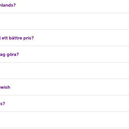
omlands?
 ett bättre pris?
 jag göra?
Swish
vs?