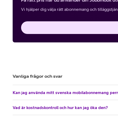
Få rätt pris när du använder din Jobbmobil u
Vi hjälper dig välja rätt abonnemang och tilläggstjänst
Vanliga frågor och svar
Kan jag använda mitt svenska mobilabonnemang per
Vad är kostnadskontroll och hur kan jag öka den?