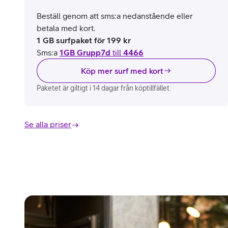
Beställ genom att sms:a nedanstående eller
betala med kort.
1 GB surfpaket för 199 kr
Sms:a
1GB Grupp7d
till
4466
Köp mer surf med kort
Paketet är giltigt i 14 dagar från köptillfället.
Se alla priser