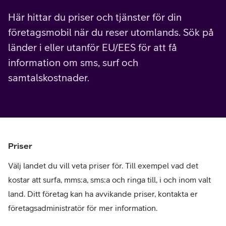
Här hittar du priser och tjänster för din
företagsmobil när du reser utomlands. Sök på
länder i eller utanför EU/EES för att få
information om sms, surf och
samtalskostnader.
Priser
Välj landet du vill veta priser för. Till exempel vad det
kostar att surfa, mms:a, sms:a och ringa till, i och inom valt
land. Ditt företag kan ha avvikande priser, kontakta er
företagsadministratör för mer information.