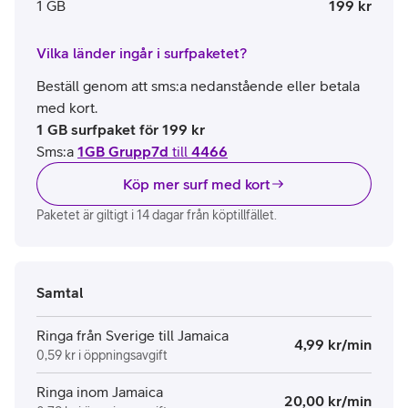
1 GB
199 kr
Vilka länder ingår i surfpaketet?
Beställ genom att sms:a nedanstående eller betala
med kort.
1 GB surfpaket för 199 kr
Sms:a
1GB Grupp7d
till
4466
Köp mer surf med kort
Paketet är giltigt i 14 dagar från köptillfället.
Samtal
Ringa från Sverige till Jamaica
4,99 kr/min
0,59 kr i öppningsavgift
Ringa inom Jamaica
20,00 kr/min