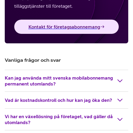
tilläggstjänster till företaget.
Kontakt för företagsabonnemang
Vanliga frågor och svar
Kan jag använda mitt svenska mobilabonnemang
permanent utomlands?
Vad är kostnadskontroll och hur kan jag öka den?
Vi har en växellösning på företaget, vad gäller då
utomlands?