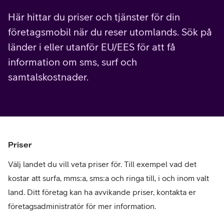
Här hittar du priser och tjänster för din
företagsmobil när du reser utomlands. Sök på
länder i eller utanför EU/EES för att få
information om sms, surf och
samtalskostnader.
Priser
Välj landet du vill veta priser för. Till exempel vad det
kostar att surfa, mms:a, sms:a och ringa till, i och inom valt
land. Ditt företag kan ha avvikande priser, kontakta er
företagsadministratör för mer information.