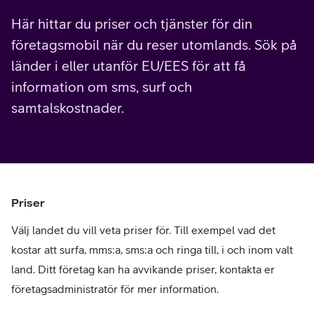
Här hittar du priser och tjänster för din
företagsmobil när du reser utomlands. Sök på
länder i eller utanför EU/EES för att få
information om sms, surf och
samtalskostnader.
Priser
Välj landet du vill veta priser för. Till exempel vad det
kostar att surfa, mms:a, sms:a och ringa till, i och inom valt
land. Ditt företag kan ha avvikande priser, kontakta er
företagsadministratör för mer information.