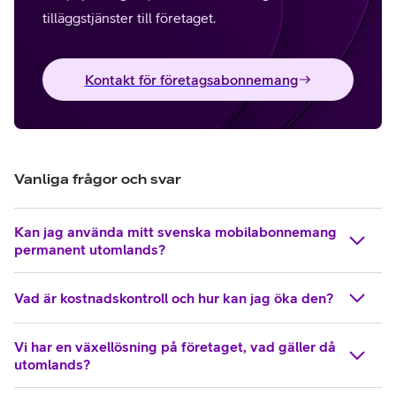
tilläggstjänster till företaget.
Kontakt för företagsabonnemang
Vanliga frågor och svar
Kan jag använda mitt svenska mobilabonnemang
permanent utomlands?
Vad är kostnadskontroll och hur kan jag öka den?
Vi har en växellösning på företaget, vad gäller då
utomlands?