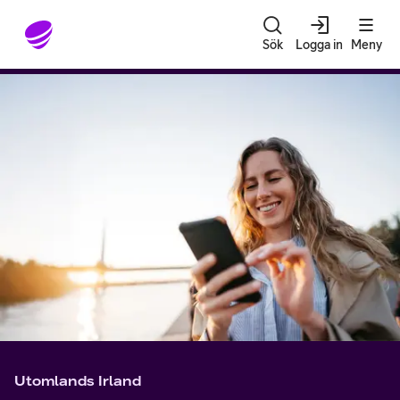
Gå till sidans innehåll
Sök
Logga in
Meny
Utomlands Irland