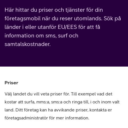
Här hittar du priser och tjänster för din
företagsmobil när du reser utomlands. Sök på
länder i eller utanför EU/EES för att få
information om sms, surf och
samtalskostnader.
Priser
Välj landet du vill veta priser för. Till exempel vad det
kostar att surfa, mms:a, sms:a och ringa till, i och inom valt
land. Ditt företag kan ha avvikande priser, kontakta er
företagsadministratör för mer information.