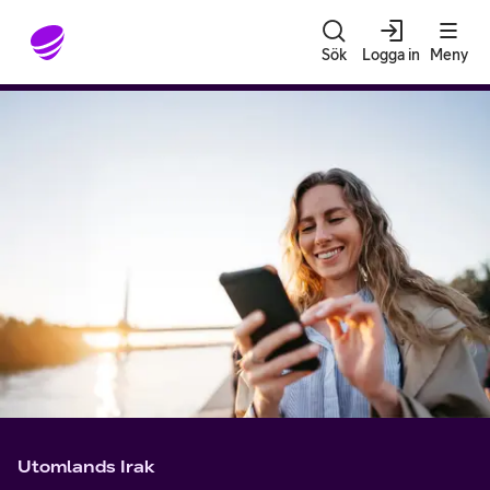
Gå till sidans innehåll
Sök
Logga in
Meny
Utomlands Irak