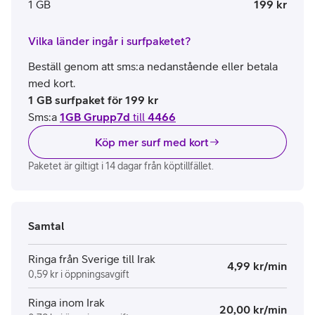
1 GB
199 kr
Vilka länder ingår i surfpaketet?
Beställ genom att sms:a nedanstående eller betala
med kort.
1 GB surfpaket för 199 kr
Sms:a
1GB Grupp7d
till
4466
Köp mer surf med kort
Paketet är giltigt i 14 dagar från köptillfället.
Samtal
Ringa från Sverige till Irak
4,99 kr/min
0,59 kr i öppningsavgift
Ringa inom Irak
20,00 kr/min