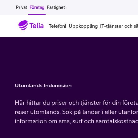
Gå till sidans innehåll
Privat
Företag
Fastighet
Telefoni
Uppkoppling
IT-tjänster och s
Abonnemang
Bredband
IT
Företagserbjudanden
Telefone
Säkerhet
Företagsabonnemang
Bredband för företag
Alla IT-tjänster
Alla erbjudanden
Företagste
All cybers
Mobilt ramavtal
Bredband fiber
IT-support på prenumeration
Hackad säkerhetskampanj
iPhone för
Molnback
Utomlands Indonesien
Köp mer surf
Bredband via mobilnätet
IT-support per ärende
Pluskund lojalitetsprogram
Samsung fö
DDoS Prot
Här hittar du priser och tjänster för din före
Extra simkort
Mobilt bredband
Datorer
Mobilskal
Smart Säke
reser utomlands. Sök på länder i eller utanför
information om sms, surf och samtalskostnad
Täckningskarta
Modem och routrar
Skärmar och tillbehör
Surfplattor
Smart Säke