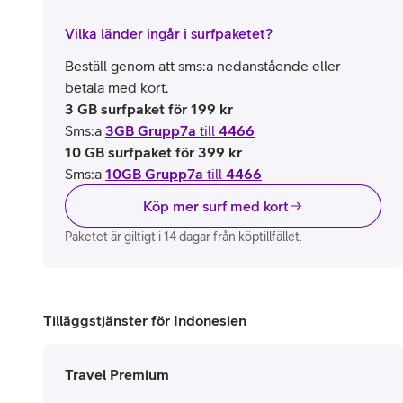
Vilka länder ingår i surfpaketet?
Beställ genom att sms:a nedanstående eller
betala med kort.
3 GB surfpaket för 199 kr
Sms:a
3GB Grupp7a
till
4466
10 GB surfpaket för 399 kr
Sms:a
10GB Grupp7a
till
4466
Köp mer surf med kort
Paketet är giltigt i 14 dagar från köptillfället.
Tilläggstjänster för Indonesien
Travel Premium