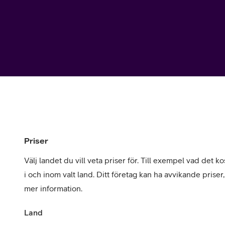
Utomlands
Mobil som 
SSL-certifi
Priser
Välj landet du vill veta priser för. Till exempel vad det kos
i och inom valt land. Ditt företag kan ha avvikande priser
mer information.
Land