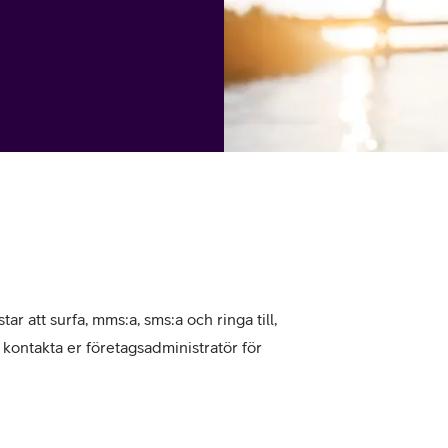
tjänst
kat
Avancerad 5G
Mer från Telia
tar att surfa, mms:a, sms:a och ringa till,
, kontakta er företagsadministratör för