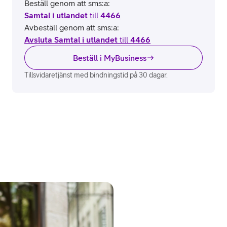
Beställ genom att sms:a:
Samtal i utlandet
till
4466
Avbeställ genom att sms:a:
Avsluta Samtal i utlandet
till
4466
Beställ i MyBusiness
Tillsvidaretjänst med bindningstid på 30 dagar.