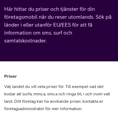
Här hittar du priser och tjänster för din
företagsmobil när du reser utomlands. Sök på
länder i eller utanför EU/EES för att få
information om sms, surf och
samtalskostnader.
Priser
Välj landet du vill veta priser för. Till exempel vad det
kostar att surfa, mms:a, sms:a och ringa till, i och inom valt
land. Ditt företag kan ha avvikande priser, kontakta er
företagsadministratör för mer information.