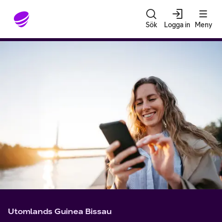
Gå till sidans innehåll
Sök
Logga in
Meny
Utomlands Guinea Bissau