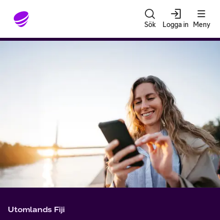
Gå till sidans innehåll
Sök
Logga in
Meny
Utomlands Fiji