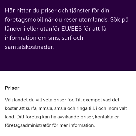
Här hittar du priser och tjänster för din
företagsmobil när du reser utomlands. Sök på
länder i eller utanför EU/EES för att få
information om sms, surf och
samtalskostnader.
Priser
Välj landet du vill veta priser för. Till exempel vad det
kostar att surfa, mms:a, sms:a och ringa till, i och inom valt
land. Ditt företag kan ha avvikande priser, kontakta er
företagsadministratör för mer information.