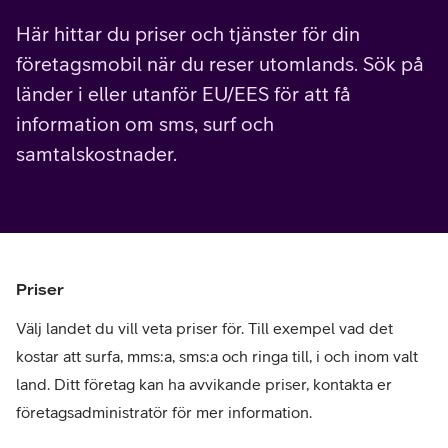
Här hittar du priser och tjänster för din
företagsmobil när du reser utomlands. Sök på
länder i eller utanför EU/EES för att få
information om sms, surf och
samtalskostnader.
Priser
Välj landet du vill veta priser för. Till exempel vad det
kostar att surfa, mms:a, sms:a och ringa till, i och inom valt
land. Ditt företag kan ha avvikande priser, kontakta er
företagsadministratör för mer information.