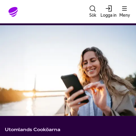
Gå till sidans innehåll
Sök
Logga in
Meny
Utomlands Cooköarna