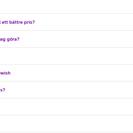
 ett bättre pris?
 jag göra?
Swish
vs?