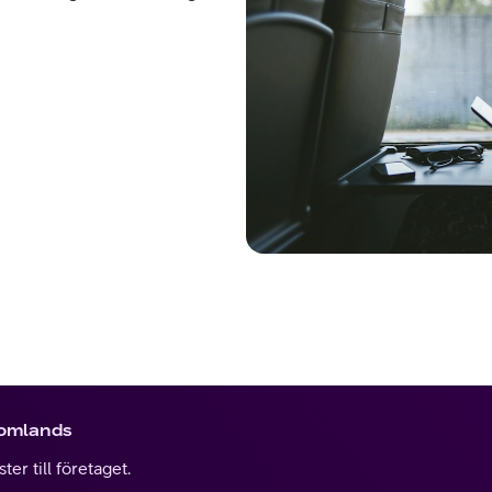
tomlands
er till företaget.