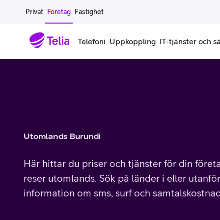
Gå till sidans innehåll
Privat
Företag
Fastighet
Telefoni
Uppkoppling
IT-tjänster och s
Abonnemang
Bredband
IT
Företagserbjudanden
Telefone
Säkerhet
Företagsabonnemang
Bredband för företag
Alla IT-tjänster
Alla erbjudanden
Företagste
All cybers
Mobilt ramavtal
Bredband fiber
IT-support på prenumeration
Hackad säkerhetskampanj
iPhone för
Molnback
Utomlands Burundi
Köp mer surf
Bredband via mobilnätet
IT-support per ärende
Pluskund lojalitetsprogram
Samsung fö
DDoS Prot
Här hittar du priser och tjänster för din före
Extra simkort
Mobilt bredband
Datorer
Mobilskal
Smart Säke
reser utomlands. Sök på länder i eller utanför
information om sms, surf och samtalskostnad
Täckningskarta
Modem och routrar
Skärmar och tillbehör
Surfplattor
Smart Säke