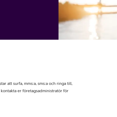
tjänst
kat
Avancerad 5G
Mer från Telia
tar att surfa, mms:a, sms:a och ringa till,
, kontakta er företagsadministratör för