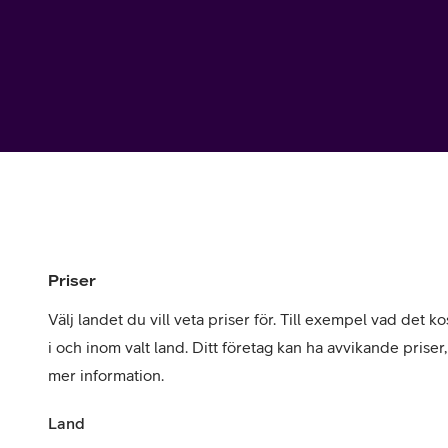
Utomlands
Mobil som 
SSL-certifi
Priser
Välj landet du vill veta priser för. Till exempel vad det kos
i och inom valt land. Ditt företag kan ha avvikande priser
mer information.
Land