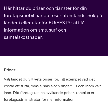
Här hittar du priser och tjänster för din
företagsmobil när du reser utomlands. Sök på
länder i eller utanför EU/EES för att få
information om sms, surf och
samtalskostnader.
Priser
Välj landet du vill veta priser för. Till exempel vad det
kostar att surfa, mms:a, sms:a och ringa till, i och inom valt
land. Ditt företag kan ha avvikande priser, kontakta er
företagsadministratör för mer information.