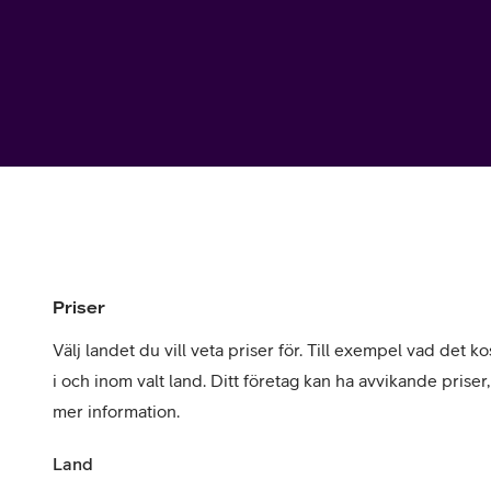
Utomlands
Mobil som 
SSL-certifi
Priser
Välj landet du vill veta priser för. Till exempel vad det kos
i och inom valt land. Ditt företag kan ha avvikande priser
mer information.
Land