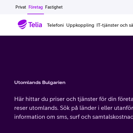
Gå till sidans innehåll
Privat
Företag
Fastighet
Telefoni
Uppkoppling
IT-tjänster och s
Abonnemang
Bredband
IT
Företagserbjudanden
Telefone
Säkerhet
Företagsabonnemang
Bredband för företag
Alla IT-tjänster
Alla erbjudanden
Företagste
All cybers
Mobilt ramavtal
Bredband fiber
IT-support på prenumeration
Hackad säkerhetskampanj
iPhone för
Molnback
Utomlands Bulgarien
Köp mer surf
Bredband via mobilnätet
IT-support per ärende
Pluskund lojalitetsprogram
Samsung fö
DDoS Prot
Här hittar du priser och tjänster för din före
Extra simkort
Mobilt bredband
Datorer
Mobilskal
Smart Säke
reser utomlands. Sök på länder i eller utanför
information om sms, surf och samtalskostnad
Täckningskarta
Modem och routrar
Skärmar och tillbehör
Surfplattor
Smart Säke