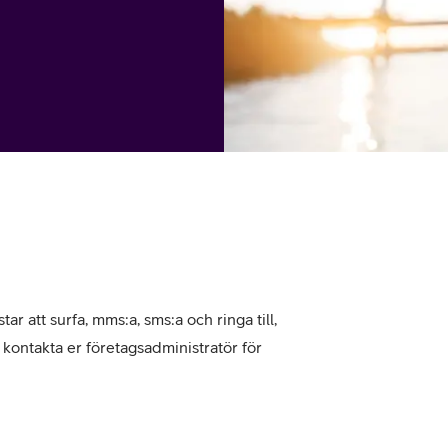
tjänst
kat
Avancerad 5G
Mer från Telia
tar att surfa, mms:a, sms:a och ringa till,
, kontakta er företagsadministratör för