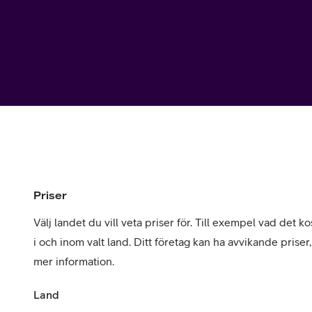
Utomlands
Mobil som 
SSL-certifi
Priser
Välj landet du vill veta priser för. Till exempel vad det kos
i och inom valt land. Ditt företag kan ha avvikande priser
mer information.
Land