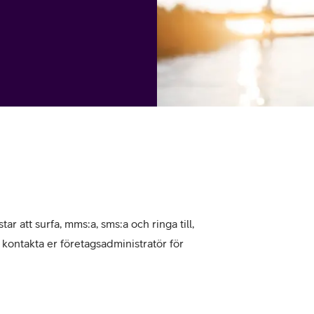
tjänst
kat
Avancerad 5G
Mer från Telia
tar att surfa, mms:a, sms:a och ringa till,
, kontakta er företagsadministratör för