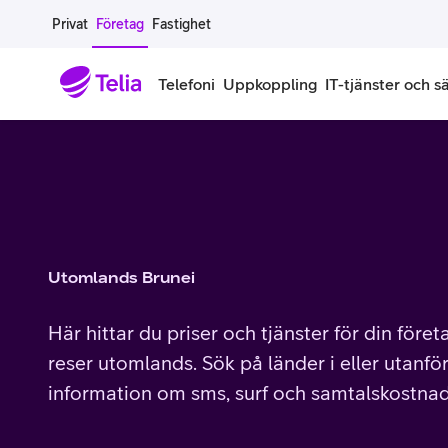
Gå till sidans innehåll
Privat
Företag
Fastighet
Telefoni
Uppkoppling
IT-tjänster och s
Abonnemang
Bredband
IT
Företagserbjudanden
Telefone
Säkerhet
Företagsabonnemang
Bredband för företag
Alla IT-tjänster
Alla erbjudanden
Företagste
All cybers
Mobilt ramavtal
Bredband fiber
IT-support på prenumeration
Hackad säkerhetskampanj
iPhone för
Molnback
Utomlands Brunei
Köp mer surf
Bredband via mobilnätet
IT-support per ärende
Pluskund lojalitetsprogram
Samsung fö
DDoS Prot
Här hittar du priser och tjänster för din före
Extra simkort
Mobilt bredband
Datorer
Mobilskal
Smart Säke
reser utomlands. Sök på länder i eller utanför
information om sms, surf och samtalskostnad
Täckningskarta
Modem och routrar
Skärmar och tillbehör
Surfplattor
Smart Säke