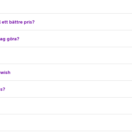
 ett bättre pris?
 jag göra?
Swish
vs?