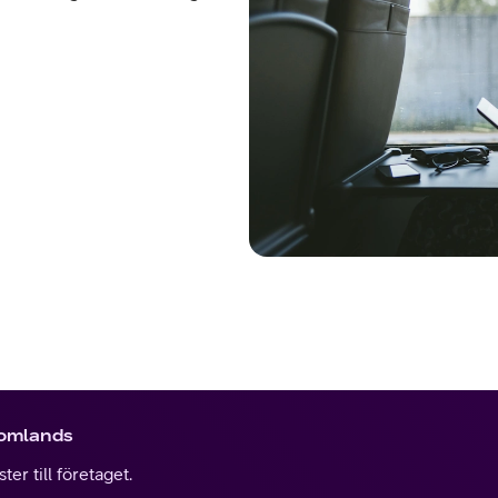
tomlands
er till företaget.