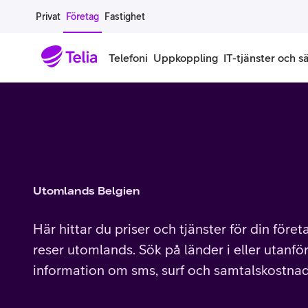
Gå till sidans innehåll
Privat
Företag
Fastighet
Telefoni
Uppkoppling
IT-tjänster och s
Abonnemang
Bredband
IT
Företagserbjudanden
Telefone
Säkerhet
Företagsabonnemang
Bredband för företag
Alla IT-tjänster
Alla erbjudanden
Företagste
All cybers
Mobilt ramavtal
Bredband fiber
IT-support på prenumeration
Hackad säkerhetskampanj
iPhone för
Molnback
Utomlands Belgien
Köp mer surf
Bredband via mobilnätet
IT-support per ärende
Pluskund lojalitetsprogram
Samsung fö
DDoS Prot
Här hittar du priser och tjänster för din före
Extra simkort
Mobilt bredband
Datorer
Mobilskal
Smart Säke
reser utomlands. Sök på länder i eller utanför
information om sms, surf och samtalskostnad
Täckningskarta
Modem och routrar
Skärmar och tillbehör
Surfplattor
Smart Säke