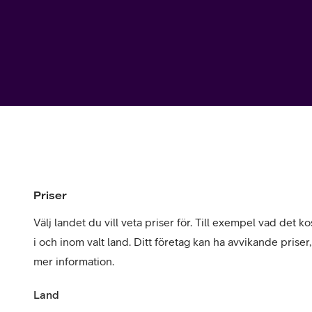
Utomlands
Mobil som 
SSL-certifi
Priser
Välj landet du vill veta priser för. Till exempel vad det kos
i och inom valt land. Ditt företag kan ha avvikande priser
mer information.
Land