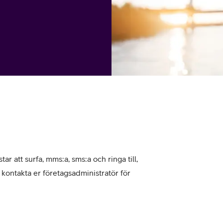
tjänst
kat
Avancerad 5G
Mer från Telia
tar att surfa, mms:a, sms:a och ringa till,
, kontakta er företagsadministratör för