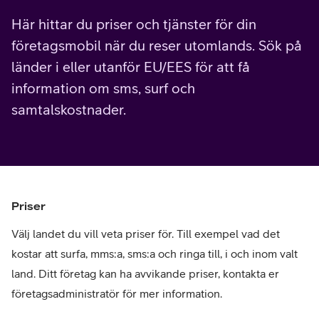
Här hittar du priser och tjänster för din
företagsmobil när du reser utomlands. Sök på
länder i eller utanför EU/EES för att få
information om sms, surf och
samtalskostnader.
Priser
Välj landet du vill veta priser för. Till exempel vad det
kostar att surfa, mms:a, sms:a och ringa till, i och inom valt
land. Ditt företag kan ha avvikande priser, kontakta er
företagsadministratör för mer information.