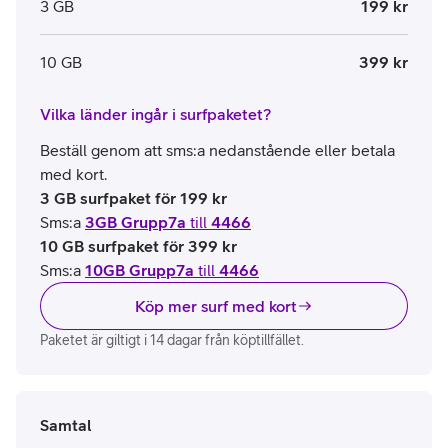
3 GB
199 kr
10 GB
399 kr
Vilka länder ingår i surfpaketet?
Beställ genom att sms:a nedanstående eller betala
med kort.
3 GB surfpaket för 199 kr
Sms:a
3GB Grupp7a
till
4466
10 GB surfpaket för 399 kr
Sms:a
10GB Grupp7a
till
4466
Köp mer surf med kort
Paketet är giltigt i 14 dagar från köptillfället.
Samtal