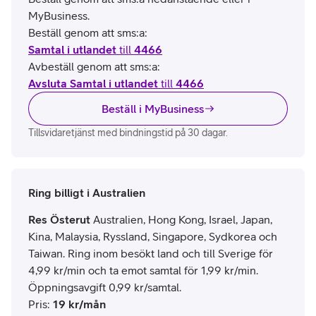
MyBusiness.
Beställ genom att sms:a:
Samtal i utlandet
till
4466
Avbeställ genom att sms:a:
Avsluta Samtal i utlandet
till
4466
Beställ i MyBusiness
Tillsvidaretjänst med bindningstid på 30 dagar.
Ring billigt i Australien
Res Österut
Australien, Hong Kong, Israel, Japan,
Kina, Malaysia, Ryssland, Singapore, Sydkorea och
Taiwan. Ring inom besökt land och till Sverige för
4,99 kr/min och ta emot samtal för 1,99 kr/min.
Öppningsavgift 0,99 kr/samtal.
Pris
:
19
kr/mån