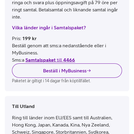
ringa och svara plus öppningsavgift på 79 öre per
ringt samtal. Betalsamtal och liknande samtal ingår
inte.
Vilka länder ingår i Samtalspaket?
Pris
:
199
kr
Beställ genom att sms:a nedanstående eller i
MyBusiness.
Sms:a
Samtalspaket
till
4466
Beställ i MyBusiness
Paketet är giltigt i 14 dagar från köptillfället.
Till Utland
Ring till länder inom EU/EES samt till Australien,
Hong Kong, Japan, Kanada, Kina, Nya Zeeland,
Schweiz, Singapore, Storbritannien, Sydkorea,