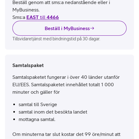
Beställ genom att sms:a nedanstående eller i
MyBusiness.
Sms:a
EAST
till
4466
Beställ i MyBusiness
Tillsvidaretjänst med bindningstid på 30 dagar.
Samtalspaket
Samtalspaketet fungerar i över 40 länder utanför
EU/EES. Samtalspaketet innehållet totalt 1 000
minuter och gäller för
samtal till Sverige
samtal inom det besökta landet
mottagna samtal.
Om minuterna tar slut kostar det 99 öre/minut att