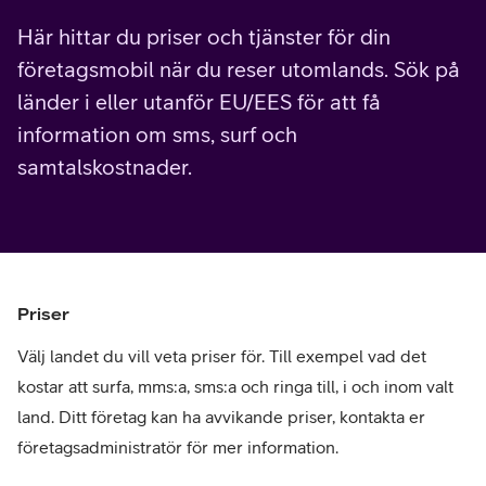
Här hittar du priser och tjänster för din
företagsmobil när du reser utomlands. Sök på
länder i eller utanför EU/EES för att få
information om sms, surf och
samtalskostnader.
Priser
Välj landet du vill veta priser för. Till exempel vad det
kostar att surfa, mms:a, sms:a och ringa till, i och inom valt
land. Ditt företag kan ha avvikande priser, kontakta er
företagsadministratör för mer information.