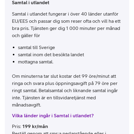
Samtal i utlandet
Samtal i utlandet fungerar i över 40 länder utanför
EU/EES och passar dig som reser ofta och vill ha ett
bra pris. Tjänsten ger dig 1 000 minuter per månad
och gäller för
samtal till Sverige
samtal inom det besökta landet
mottagna samtal.
Om minuterna tar slut kostar det 99 öre/minut att
ringa och svara plus öppningsavgift på 79 öre per
ringt samtal. Betalsamtal och liknande samtal ingår
inte. Tjänsten är en tillsvidaretjänst med
månadsavgift.
Vilka länder ingår i Samtal i utlandet?
Pris
:
199
kr/mån
Beställ genom att sms:a nedanstående eller i