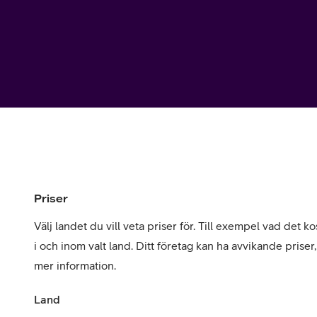
Utomlands
Mobil som 
SSL-certifi
Priser
Välj landet du vill veta priser för. Till exempel vad det kos
i och inom valt land. Ditt företag kan ha avvikande priser
mer information.
Land