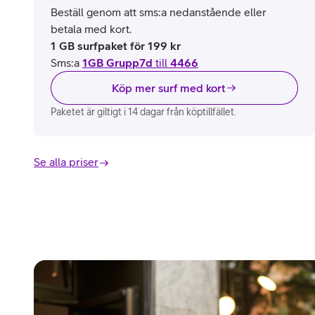
Beställ genom att sms:a nedanstående eller
betala med kort.
1 GB surfpaket för 199 kr
Sms:a
1GB Grupp7d
till
4466
Köp mer surf med kort
Paketet är giltigt i 14 dagar från köptillfället.
Se alla priser