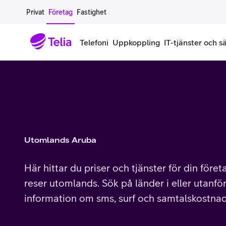
Gå till sidans innehåll
Privat
Företag
Fastighet
Telefoni
Uppkoppling
IT-tjänster och s
Abonnemang
Bredband
IT
Företagserbjudanden
Telefone
Säkerhet
Företagsabonnemang
Bredband för företag
Alla IT-tjänster
Alla erbjudanden
Företagste
All cybers
Mobilt ramavtal
Bredband fiber
IT-support på prenumeration
Hackad säkerhetskampanj
iPhone för
Molnback
Utomlands Aruba
Köp mer surf
Bredband via mobilnätet
IT-support per ärende
Pluskund lojalitetsprogram
Samsung fö
DDoS Prot
Här hittar du priser och tjänster för din före
Extra simkort
Mobilt bredband
Datorer
Mobilskal
Smart Säke
reser utomlands. Sök på länder i eller utanför
information om sms, surf och samtalskostnad
Täckningskarta
Modem och routrar
Skärmar och tillbehör
Surfplattor
Smart Säke