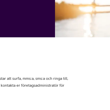
tjänst
kat
Avancerad 5G
Mer från Telia
tar att surfa, mms:a, sms:a och ringa till,
, kontakta er företagsadministratör för