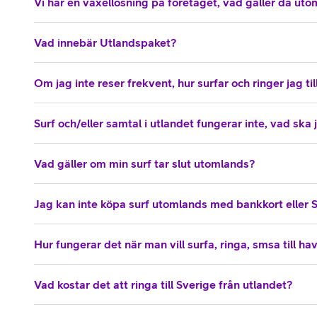
Vi har en växellösning på företaget, vad gäller då ut
Vad innebär Utlandspaket?
Om jag inte reser frekvent, hur surfar och ringer jag till
Surf och/eller samtal i utlandet fungerar inte, vad ska
Vad gäller om min surf tar slut utomlands?
Jag kan inte köpa surf utomlands med bankkort eller 
Hur fungerar det när man vill surfa, ringa, smsa till ha
Vad kostar det att ringa till Sverige från utlandet?