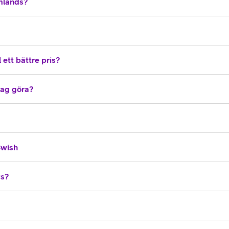
omlands?
 ett bättre pris?
 jag göra?
Swish
vs?